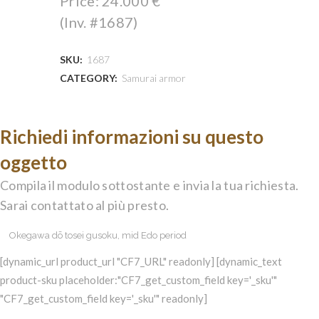
Price:
24.000
€
(Inv. #1687)
SKU:
1687
CATEGORY:
Samurai armor
Richiedi informazioni su questo
oggetto
Compila il modulo sottostante e invia la tua richiesta.
Sarai contattato al più presto.
[dynamic_url product_url "CF7_URL" readonly] [dynamic_text
product-sku placeholder:"CF7_get_custom_field key='_sku'"
"CF7_get_custom_field key='_sku'" readonly]