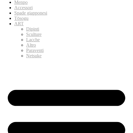
Menpo
Accessori
Spade giapponesi
Tōsogu
ART
Dipinti
Sculture
Lacche
Altro
Paraventi
Netsuke