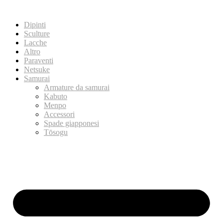
Dipinti
Sculture
Lacche
Altro
Paraventi
Netsuke
Samurai
Armature da samurai
Kabuto
Menpo
Accessori
Spade giapponesi
Tōsogu