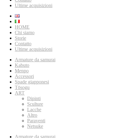
Ultime acquisizioni
HOME
Chi siamo
Storie
Contatto
Ultime acquisizioni
Armature da samurai
Kabuto
Menpo
Accessori
Spade giapponesi
Tōsogu
ART
Dipinti
Sculture
Lacche
Altro
Paraventi
Netsuke
Armature da samurai