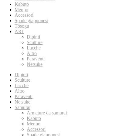
Kabuto
Menpo
Accessori
Spade giapponesi
Tōsogu
ART
Dipinti
Sculture
Lacche
Altro
Paraventi
Netsuke
Dipinti
Sculture
Lacche
Altro
Paraventi
Netsuke
Samurai
Armature da samurai
Kabuto
Menpo
Accessori
Spade giapponesi