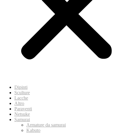
Dipinti
Sculture
Lacche
Altro
Paraventi
Netsuke
Samurai
Armature da samurai
Kabuto