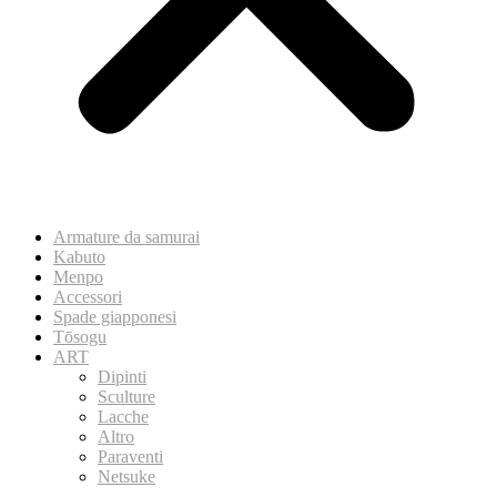
Armature da samurai
Kabuto
Menpo
Accessori
Spade giapponesi
Tōsogu
ART
Dipinti
Sculture
Lacche
Altro
Paraventi
Netsuke