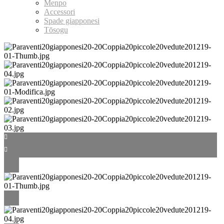
Menpo
Accessori
Spade giapponesi
Tōsogu