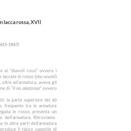
 lacca rossa, XVII
(1615-1867)
 ai “diavoli rossi” ovvero i
 laccate in rosso (
shu-urushi
)
, oltre all’armatura, aveva gli
ne di “
Ii no akazonae
” ovvero
li: la parte superiore del dō
e
, frequente tra le armature
legata in rosso, presenta un
o dell’armatura. Ritroviamo
 in altre parti dell'armatura
produce il tipico cappello di