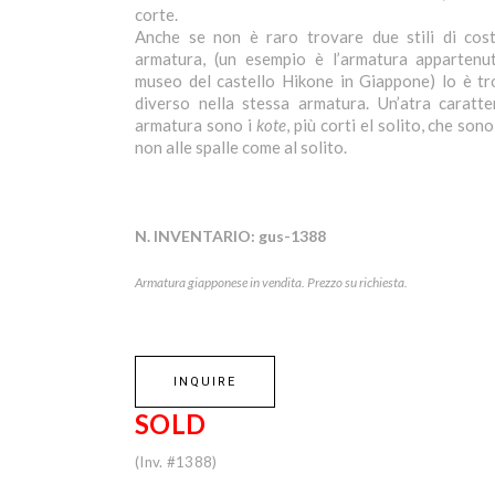
corte.
Anche se non è raro trovare due stili di cost
armatura, (un esempio è l’armatura apparten
museo del castello Hikone in Giappone) lo è tr
diverso nella stessa armatura. Un’atra caratter
armatura sono i
kote
, più corti el solito, che so
non alle spalle come al solito.
N. INVENTARIO:
gus-1388
Armatura giapponese in vendita. Prezzo su richiesta.
INQUIRE
SOLD
(Inv. #1388)