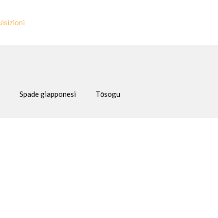
isizioni
Spade giapponesi
Tōsogu