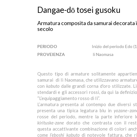
Dangae-dō tosei gusoku
Armatura composita da samurai decorata in
secolo
PERIODO
Inizio del periodo Edo 
PROVEIENZA
Ii Naomasa
Questo tipo di armature solitamente appartiene
samurai di Ii Naomasa, che utilizzavano armature
con
kabuto
dalle grandi corna d'oro stilizzate. Li
stendardi e gli accessori rossi, da qui la definizio
“L’equipaggiamento rosso di Ii”.
L’armatura presenta al contempo due diversi sti
presenta una tipica legatura blu in
yozane
–
zan
rosse del periodo, mentre la parte inferiore 
kirituske-zane
dorato che contrasta con il rest
questa accattivante combinazione di colori anche
come
l’eboshi
kabuto
di notevole fattura, che ri