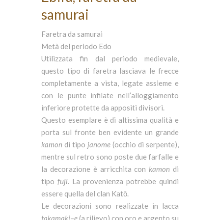
samurai
Faretra da samurai
Metà del periodo Edo
Utilizzata fin dal periodo medievale,
questo tipo di faretra lasciava le frecce
completamente a vista, legate assieme e
con le punte infilate nell’alloggiamento
inferiore protette da appositi divisori.
Questo esemplare è di altissima qualità e
porta sul fronte ben evidente un grande
kamon
di tipo
janome
(occhio di serpente),
mentre sul retro sono poste due farfalle e
la decorazione è arricchita con
kamon
di
tipo
fuji
. La provenienza potrebbe quindi
essere quella del clan Katō.
Le decorazioni sono realizzate in lacca
takamaki
–
e
(a rilievo) con oro e argento su