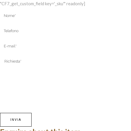
"CF7_get_custom_field key='_sku'" readonly]