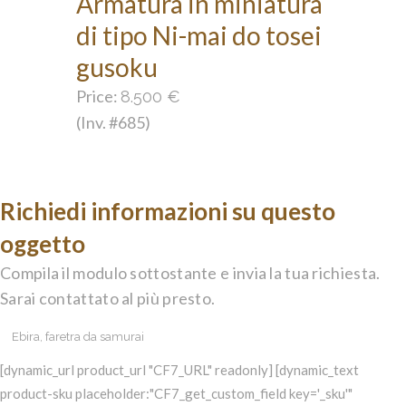
Armatura in miniatura
di tipo Ni-mai do tosei
gusoku
Price:
8.500
€
(Inv. #685)
Richiedi informazioni su questo
oggetto
Compila il modulo sottostante e invia la tua richiesta.
Sarai contattato al più presto.
[dynamic_url product_url "CF7_URL" readonly] [dynamic_text
product-sku placeholder:"CF7_get_custom_field key='_sku'"