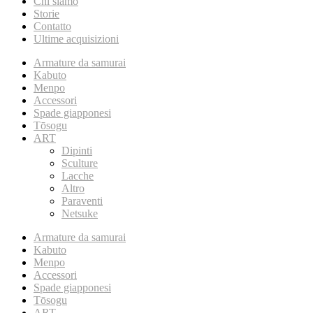
Chi siamo
Storie
Contatto
Ultime acquisizioni
Armature da samurai
Kabuto
Menpo
Accessori
Spade giapponesi
Tōsogu
ART
Dipinti
Sculture
Lacche
Altro
Paraventi
Netsuke
Armature da samurai
Kabuto
Menpo
Accessori
Spade giapponesi
Tōsogu
ART