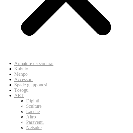
Armature da samurai
Kabuto
Menpo
Accessori
Spade giapponesi
Tōsogu
ART
Dipinti
Sculture
Lacche
Altro
Paraventi
Netsuke