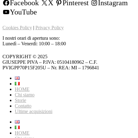
Facebook
X
Pinterest
Instagram
YouTube
Cookies Policy
|
Privacy Policy
I nostri orari di apertura sono:
Lunedì – Venerdì: 10:00 – 18:00
COPYRIGHT © 2025
GIUSEPPE PIVA – P.IVA: 05104180962 – C.F.
PVIGPP70P15F205U – Nr. REA: MI – 1796841
HOME
Chi siamo
Storie
Contatto
Ultime acquisizioni
HOME