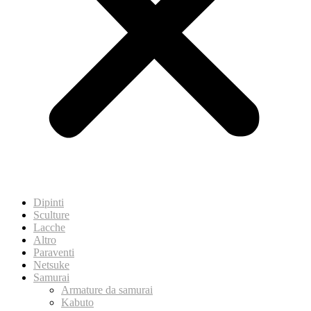
Dipinti
Sculture
Lacche
Altro
Paraventi
Netsuke
Samurai
Armature da samurai
Kabuto