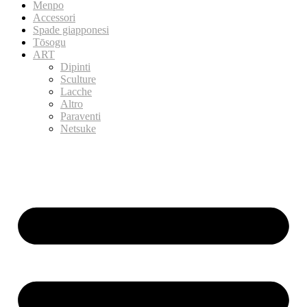
Menpo
Accessori
Spade giapponesi
Tōsogu
ART
Dipinti
Sculture
Lacche
Altro
Paraventi
Netsuke