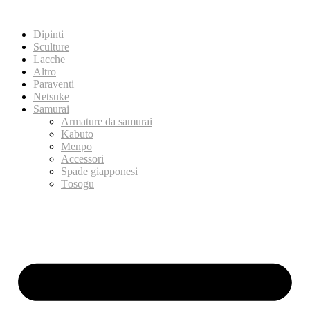
Dipinti
Sculture
Lacche
Altro
Paraventi
Netsuke
Samurai
Armature da samurai
Kabuto
Menpo
Accessori
Spade giapponesi
Tōsogu