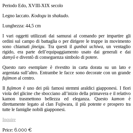
Periodo Edo, XVIII-XIX secolo
Legno laccato.
Kodogu
in
shakudo
.
Lunghezza: 44,5 cm
I vari oggetti utilizzati dai samurai al comando per impartire gli
ordini sul campo di battaglia o per dirigere le truppe in movimento
sono chiamati
jineigu
. Tra questi il
gunbai
uchiwa
, un ventaglio
rigido, era parte dell’equipaggiamento usato dai generali e dai
damyō
e diventò di conseguenza simbolo di potere.
Questo raro esemplare è rivestito in carta dorata su un lato e
argentata sull’altro. Entrambe le facce sono decorate con un grande
fujimon
al centro.
Il
fujimon
è uno dei più famosi stemmi araldici giapponesi. I fiori
viola del glicine che sbocciano all’inizio della primavera e il relativo
kamon trasmettono bellezza ed eleganza. Questo
kamon
è
direttamente legato al clan Fujiwara, il più potente e prospero tra
tutte le famiglie nobili giapponesi.
Inquire
6.000
€
Price: