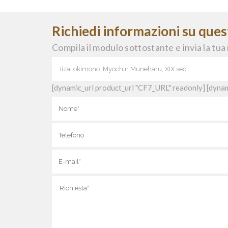
Richiedi informazioni su que
Compila il modulo sottostante e invia la tua 
[dynamic_url product_url "CF7_URL" readonly] [dynam