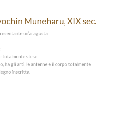
yochin Muneharu, XIX sec.
presentante un’aragosta
u
;
e totalmente stese
, ha gli arti, le antenne e il corpo totalmente
 legno inscritta.