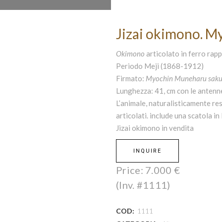
Jizai okimono. M
Okimono
articolato in ferro rap
Periodo Meji (1868-1912)
Firmato:
Myochin Muneharu sak
Lunghezza: 41, cm con le antenn
L’animale, naturalisticamente reso
articolati. include una scatola in
Jizai okimono in vendita
INQUIRE
Price:
7.000
€
(Inv. #1111)
COD:
1111