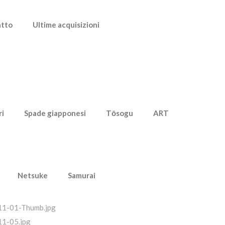
atto
Ultime acquisizioni
ri
Spade giapponesi
Tōsogu
ART
Netsuke
Samurai