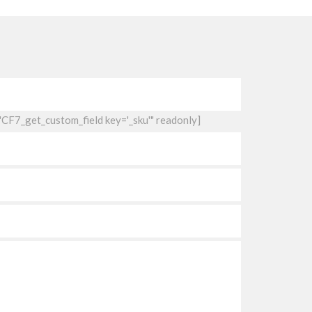
"CF7_get_custom_field key='_sku'" readonly]