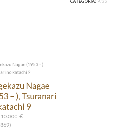
CATEGORIA:
Altro
gekazu Nagae
53 – ), Tsuranari
katachi 9
:
10.000
€
#869)