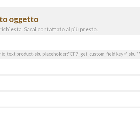
sto oggetto
richiesta. Sarai contattato al più presto.
ic_text product-sku placeholder:"CF7_get_custom_field key='_sku'" 