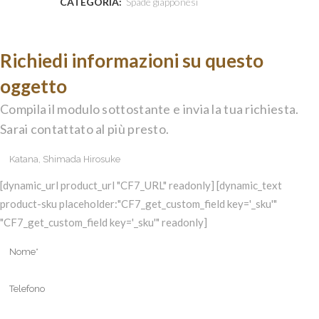
CATEGORIA:
Spade giapponesi
Richiedi informazioni su questo
oggetto
Compila il modulo sottostante e invia la tua richiesta.
Sarai contattato al più presto.
[dynamic_url product_url "CF7_URL" readonly] [dynamic_text
product-sku placeholder:"CF7_get_custom_field key='_sku'"
"CF7_get_custom_field key='_sku'" readonly]