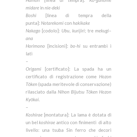
Hamon
[linea di tempra]:
Ko-gunome
midare
in
nie-deki
Boshi
[linea di tempra della
punta]:
Notarekomi
con
hakikake
Nakago
[codolo]:
Ubu
,
kurijiri
; tre
mekugi
–
ana
Horimono
[incisioni]:
bo-hi
su entrambi i
lati
–
Origami
[certificato]: La spada ha un
certificato di registrazione come
Hozon
Tōken
(spada meritevole di conservazione)
rilasciato dalla
Nihon Bijutsu Tōken Hozon
Kyōkai
.
–
Koshirae
[montatura]: La lama è dotata di
un bel
koshirae
antico con finimenti di alto
livello: una tsuba Sin ferro che decori