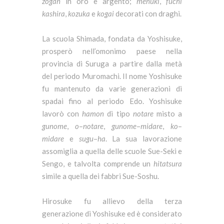
zogan
in oro e argento;
menuki
,
fuchi
kashira
,
kozuka
e
kogai
decorati con draghi.
La scuola Shimada, fondata da Yoshisuke,
prosperò nell’omonimo paese nella
provincia di Suruga a partire dalla metà
del periodo Muromachi. Il nome Yoshisuke
fu mantenuto da varie generazioni di
spadai fino al periodo Edo. Yoshisuke
lavorò con
hamon
di tipo
notare
misto a
gunome
,
o
–
notare
,
gunome
–
midare
,
ko
–
midare
e
sugu
–
ha
. La sua lavorazione
assomiglia a quella delle scuole Sue-Seki e
Sengo, e talvolta comprende un
hitatsura
simile a quella dei fabbri Sue-Soshu.
Hirosuke fu allievo della terza
generazione di Yoshisuke ed è considerato