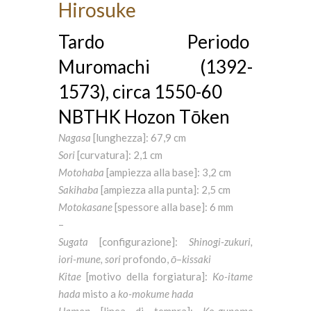
Hirosuke
Tardo Periodo
Muromachi (1392-
1573), circa 1550-60
NBTHK Hozon Tōken
Nagasa
[lunghezza]: 67,9 cm
Sori
[curvatura]: 2,1 cm
Motohaba
[ampiezza alla base]: 3,2 cm
Sakihaba
[ampiezza alla punta]: 2,5 cm
Motokasane
[spessore alla base]: 6 mm
–
Sugata
[configurazione]:
Shinogi-zukuri,
iori-mune, sori
profondo,
ō
–
kissaki
Kitae
[motivo della forgiatura]:
Ko-itame
hada
misto a
ko-mokume hada