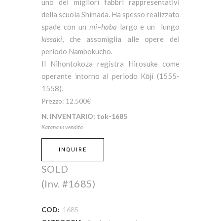
uno dei migliori fabbri rappresentativi
della scuola Shimada. Ha spesso realizzato
spade con un
mi
–
haba
largo e un lungo
kissaki
, che assomiglia alle opere del
periodo Nambokucho.
Il Nihontokoza registra Hirosuke come
operante intorno al periodo Kōji (1555-
1558).
Prezzo:
12.500€
N. INVENTARIO:
tok-16
85
Katana in vendita.
INQUIRE
SOLD
(Inv. #1685)
COD:
1685