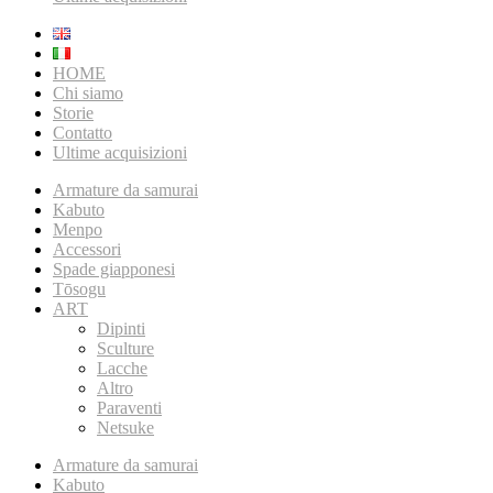
HOME
Chi siamo
Storie
Contatto
Ultime acquisizioni
Armature da samurai
Kabuto
Menpo
Accessori
Spade giapponesi
Tōsogu
ART
Dipinti
Sculture
Lacche
Altro
Paraventi
Netsuke
Armature da samurai
Kabuto