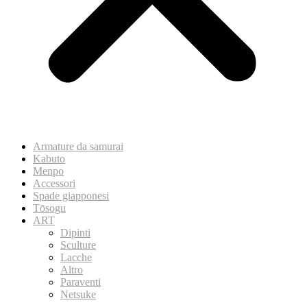
Armature da samurai
Kabuto
Menpo
Accessori
Spade giapponesi
Tōsogu
ART
Dipinti
Sculture
Lacche
Altro
Paraventi
Netsuke