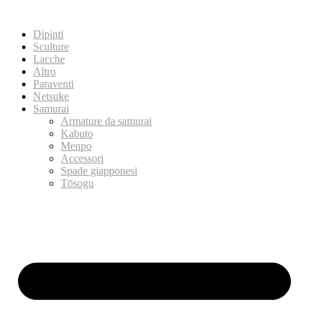
Dipinti
Sculture
Lacche
Altro
Paraventi
Netsuke
Samurai
Armature da samurai
Kabuto
Menpo
Accessori
Spade giapponesi
Tōsogu