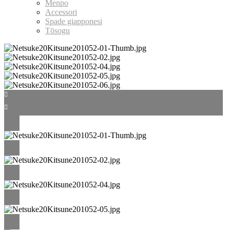
Menpo
Accessori
Spade giapponesi
Tōsogu