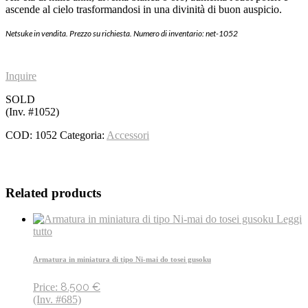
ascende al cielo trasformandosi in una divinità di buon auspicio.
Netsuke in vendita. Prezzo su richiesta. Numero di inventario: net-1052
Inquire
SOLD
(Inv. #1052)
COD:
1052
Categoria:
Accessori
Related products
Leggi
tutto
Armatura in miniatura di tipo Ni-mai do tosei gusoku
8.500
€
Price:
(Inv. #685)