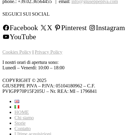
phone.: +39.02.36564455 | email:
info@giuseppepiva.com
SEGUICI SUI SOCIAL
Facebook
X
Pinterest
Instagram
YouTube
Cookies Policy
|
Privacy Policy
I nostri orari di apertura sono:
Lunedì – Venerdì: 10:00 – 18:00
COPYRIGHT © 2025
GIUSEPPE PIVA – P.IVA: 05104180962 – C.F.
PVIGPP70P15F205U – Nr. REA: MI – 1796841
HOME
Chi siamo
Storie
Contatto
Ultime acquisizioni