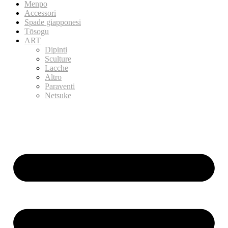
Menpo
Accessori
Spade giapponesi
Tōsogu
ART
Dipinti
Sculture
Lacche
Altro
Paraventi
Netsuke