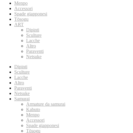
Menpo
Accessori
Spade giapponesi
Tōsogu
ART
Dipinti
Sculture
Lacche
Altro
Paraventi
Netsuke
Dipinti
Sculture
Lacche
Altro
Paraventi
Netsuke
Samurai
Armature da samurai
Kabuto
Menpo
Accessori
Spade giapponesi
Tōsogu