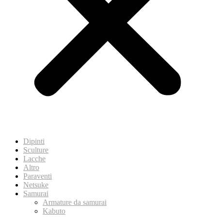
Dipinti
Sculture
Lacche
Altro
Paraventi
Netsuke
Samurai
Armature da samurai
Kabuto