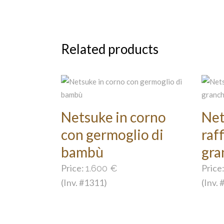
Related products
Netsuke in corno
Net
con germoglio di
raf
bambù
gra
Price:
Price
1.600
€
(Inv. #1311)
(Inv. 