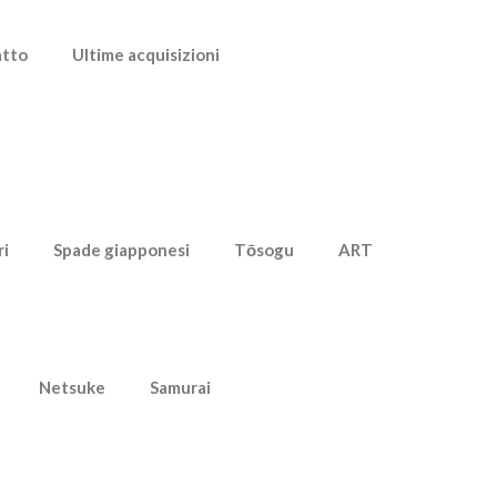
atto
Ultime acquisizioni
ri
Spade giapponesi
Tōsogu
ART
Netsuke
Samurai