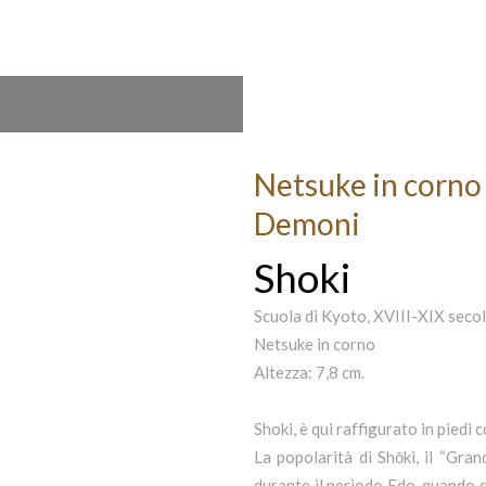
Netsuke in corno 
Demoni
Shoki
Scuola di Kyoto, XVIII-XIX seco
Netsuke in corno
Altezza: 7,8 cm.
Shoki, è qui raffigurato in piedi
La popolarità di Shōki, il “Gra
durante il periodo Edo, quando s