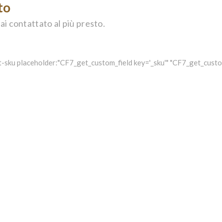
to
ai contattato al più presto.
-sku placeholder:"CF7_get_custom_field key='_sku'" "CF7_get_custom