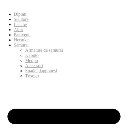
Dipinti
Sculture
Lacche
Altro
Paraventi
Netsuke
Samurai
Armature da samurai
Kabuto
Menpo
Accessori
Spade giapponesi
Tōsogu