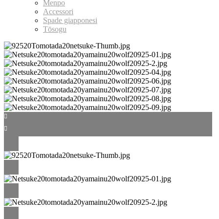
Menpo
Accessori
Spade giapponesi
Tōsogu