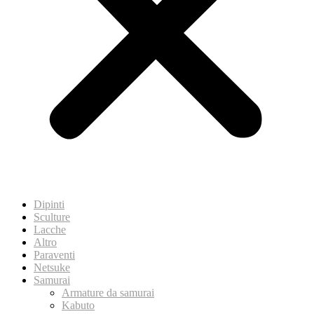
Dipinti
Sculture
Lacche
Altro
Paraventi
Netsuke
Samurai
Armature da samurai
Kabuto