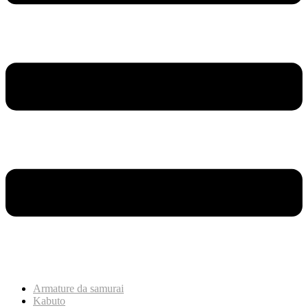
Armature da samurai
Kabuto