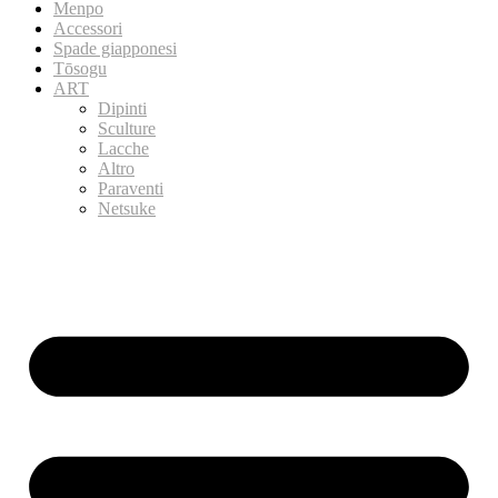
Menpo
Accessori
Spade giapponesi
Tōsogu
ART
Dipinti
Sculture
Lacche
Altro
Paraventi
Netsuke