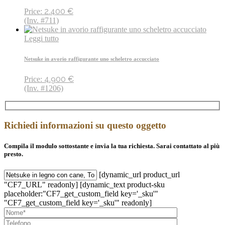
2.400
€
Price:
(Inv. #711)
Leggi tutto
Netsuke in avorio raffigurante uno scheletro accucciato
4.900
€
Price:
(Inv. #1206)
Richiedi informazioni su questo oggetto
Compila il modulo sottostante e invia la tua richiesta. Sarai contattato al più
presto.
[dynamic_url product_url
"CF7_URL" readonly] [dynamic_text product-sku
placeholder:"CF7_get_custom_field key='_sku'"
"CF7_get_custom_field key='_sku'" readonly]