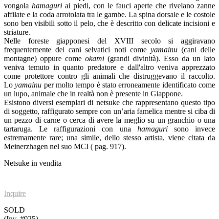
vongola
hamaguri
ai piedi, con le fauci aperte che rivelano zanne
affilate e la coda arrotolata tra le gambe. La spina dorsale e le costole
sono ben visibili sotto il pelo, che è descritto con delicate incisioni e
striature.
Nelle foreste giapponesi del XVIII secolo si aggiravano
frequentemente dei cani selvatici noti come
yamainu
(cani delle
montagne) oppure come
okami
(grandi divinità). Esso da un lato
veniva temuto in quanto predatore e dall'altro veniva apprezzato
come protettore contro gli animali che distruggevano il raccolto.
Lo
yamainu
per molto tempo è stato erroneamente identificato come
un lupo, animale che in realtà non è presente in Giappone.
Esistono diversi esemplari di netsuke che rappresentano questo tipo
di soggetto, raffigurato sempre con un’aria famelica mentre si ciba di
un pezzo di carne o cerca di avere la meglio su un granchio o una
tartaruga. Le raffigurazioni con una
hamaguri
sono invece
estremamente rare; una simile, dello stesso artista, viene citata da
Meinerzhagen nel suo MCI ( pag. 917).
Netsuke in vendita
Inquire
SOLD
(Inv. #925)