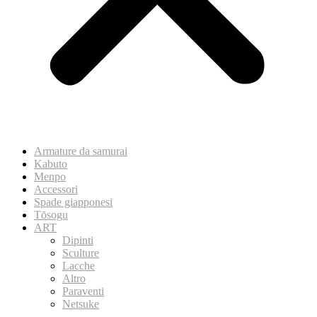
Armature da samurai
Kabuto
Menpo
Accessori
Spade giapponesi
Tōsogu
ART
Dipinti
Sculture
Lacche
Altro
Paraventi
Netsuke