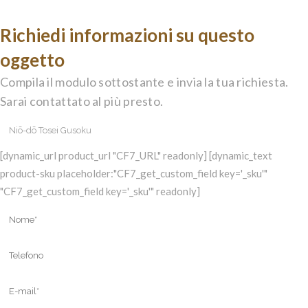
Richiedi informazioni su questo
oggetto
Compila il modulo sottostante e invia la tua richiesta.
Sarai contattato al più presto.
[dynamic_url product_url "CF7_URL" readonly] [dynamic_text
product-sku placeholder:"CF7_get_custom_field key='_sku'"
"CF7_get_custom_field key='_sku'" readonly]