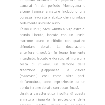
samurai fin dal periodo Momoyama e
alcune famose armature includono una
corazza lavorata a sbalzo che riproduce
fedelmente un busto nudo.
L’elmo è un
sujibachi
kabuto
a 50 piastre di
scuola Haruta, laccato con un urushi
marrone scuro e rifinito con quattro
shinodare dorati. La decorazione
anteriore (
maedate
), in legno finemente
intagliato, laccato e dorato, raffigura una
testa di
shikami
, un demone della
tradizione giapponese. La visiera
(
mabesashi
) così come altre parti
dell’armatura, sono impreziosite da un
bordo in rame dorato con decori incisi.
Un'altra caratteristica insolita di questa
armatura riguarda la protezione delle
braccia. Infatti, invece di rivestirle