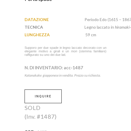
DATAZIONE
Periodo Edo (1615 – 1867
TECNICA
Legno laccato in
hiramaki-
LUNGHEZZA
59 cm
Supporo per due spade in legno laccato decorato con un
elegante motivo a girali e un
mon
(stemma familiare)
raffigurato su uno dei due lati.
N. DI INVENTARIO:
acc-1487
Katanakake giapponese in vendita. Prezzo su richiesta.
INQUIRE
SOLD
(Inv. #1487)