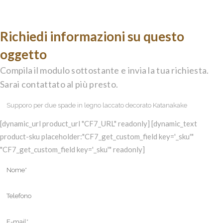
Richiedi informazioni su questo
oggetto
Compila il modulo sottostante e invia la tua richiesta.
Sarai contattato al più presto.
[dynamic_url product_url "CF7_URL" readonly] [dynamic_text
product-sku placeholder:"CF7_get_custom_field key='_sku'"
"CF7_get_custom_field key='_sku'" readonly]