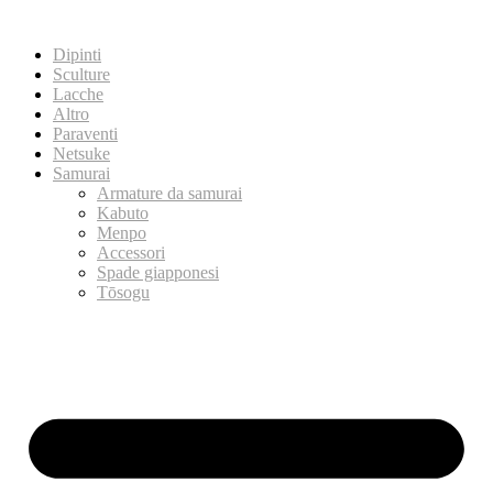
Dipinti
Sculture
Lacche
Altro
Paraventi
Netsuke
Samurai
Armature da samurai
Kabuto
Menpo
Accessori
Spade giapponesi
Tōsogu