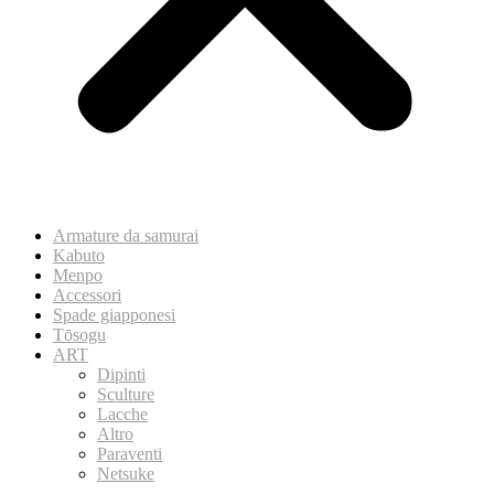
Armature da samurai
Kabuto
Menpo
Accessori
Spade giapponesi
Tōsogu
ART
Dipinti
Sculture
Lacche
Altro
Paraventi
Netsuke