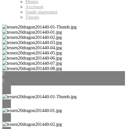
Menpo
Accessori
Spade giapponesi
Tōsogu