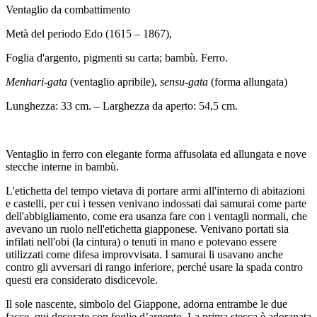
Ventaglio da combattimento
Metà del periodo Edo (1615 – 1867),
Foglia d'argento, pigmenti su carta; bambù. Ferro.
Menhari-gata
(ventaglio apribile),
sensu-gata
(forma allungata)
Lunghezza: 33 cm. – Larghezza da aperto: 54,5 cm.
Ventaglio in ferro con elegante forma affusolata ed allungata e nove
stecche interne in bambù.
L'etichetta del tempo vietava di portare armi all'interno di abitazioni
e castelli, per cui i tessen venivano indossati dai samurai come parte
dell'abbigliamento, come era usanza fare con i ventagli normali, che
avevano un ruolo nell'etichetta giapponese. Venivano portati sia
infilati nell'obi (la cintura) o tenuti in mano e potevano essere
utilizzati come difesa improvvisata. I samurai li usavano anche
contro gli avversari di rango inferiore, perché usare la spada contro
questi era considerato disdicevole.
Il sole nascente, simbolo del Giappone, adorna entrambe le due
facce, qui decorate con foglie d’argento. La prima stecca è adoranata