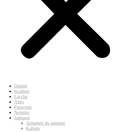
Dipinti
Sculture
Lacche
Altro
Paraventi
Netsuke
Samurai
Armature da samurai
Kabuto