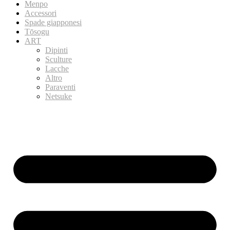
Menpo
Accessori
Spade giapponesi
Tōsogu
ART
Dipinti
Sculture
Lacche
Altro
Paraventi
Netsuke