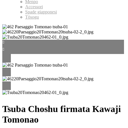
Menpo
Accessori
Spade giapponesi
Tōsogu
Tsuba Choshu firmata Kawaji
Tomonao