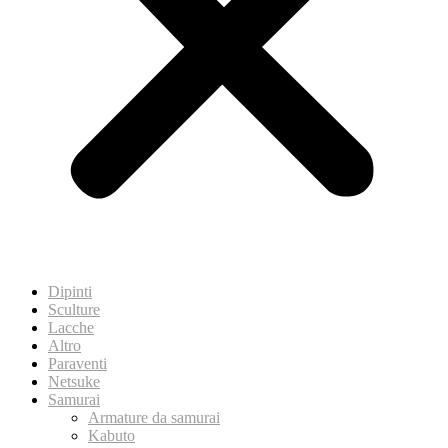
Dipinti
Sculture
Lacche
Altro
Paraventi
Netsuke
Samurai
Armature da samurai
Kabuto