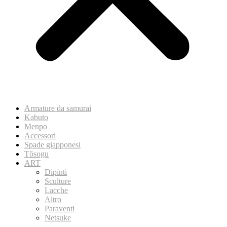
Armature da samurai
Kabuto
Menpo
Accessori
Spade giapponesi
Tōsogu
ART
Dipinti
Sculture
Lacche
Altro
Paraventi
Netsuke