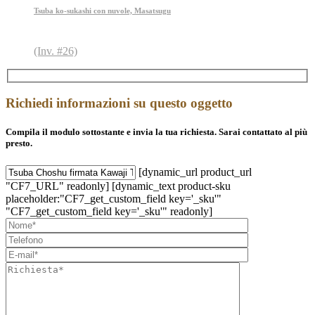
Tsuba ko-sukashi con nuvole, Masatsugu
(Inv. #26)
Richiedi informazioni su questo oggetto
Compila il modulo sottostante e invia la tua richiesta. Sarai contattato al più
presto.
[dynamic_url product_url
"CF7_URL" readonly] [dynamic_text product-sku
placeholder:"CF7_get_custom_field key='_sku'"
"CF7_get_custom_field key='_sku'" readonly]