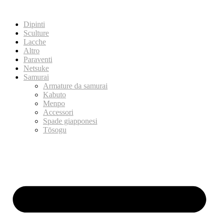
Dipinti
Sculture
Lacche
Altro
Paraventi
Netsuke
Samurai
Armature da samurai
Kabuto
Menpo
Accessori
Spade giapponesi
Tōsogu