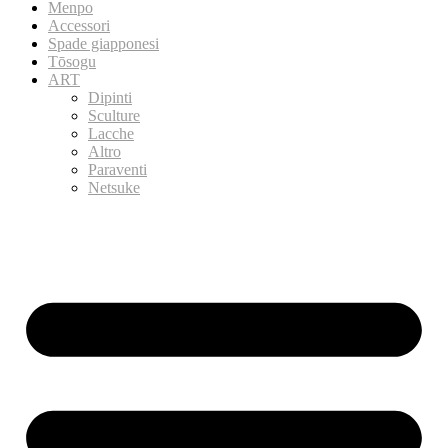
Menpo
Accessori
Spade giapponesi
Tōsogu
ART
Dipinti
Sculture
Lacche
Altro
Paraventi
Netsuke