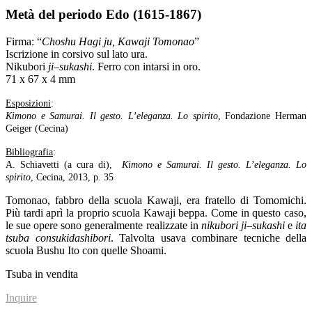
Metà del periodo Edo (1615-1867)
Firma: “
Choshu Hagi ju, Kawaji Tomonao
”
Iscrizione in corsivo sul lato ura.
Nikubori
ji
–
sukashi
. Ferro con intarsi in oro.
71 x 67 x 4 mm
Esposizioni
:
Kimono e Samurai. Il gesto. L’eleganza. Lo spirito
, Fondazione Herman
Geiger (Cecina)
Bibliografia
:
A. Schiavetti (a cura di),
Kimono e Samurai. Il gesto. L’eleganza. Lo
spirito
, Cecina, 2013, p. 35
Tomonao, fabbro della scuola Kawaji, era fratello di Tomomichi.
Più tardi aprì la proprio scuola Kawaji beppa. Come in questo caso,
le sue opere sono generalmente realizzate in
nikubori
ji
–
sukashi
e
ita
tsuba
consukidashibori
. Talvolta usava combinare tecniche della
scuola Bushu Ito con quelle Shoami.
Tsuba in vendita
Inquire