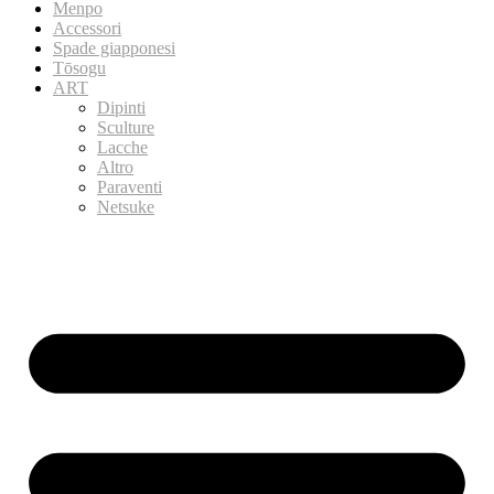
Menpo
Accessori
Spade giapponesi
Tōsogu
ART
Dipinti
Sculture
Lacche
Altro
Paraventi
Netsuke