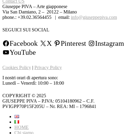
Contact US
Giuseppe PIVA – Arte giapponese
Via San Damiano, 2 – 20122 – Milano
phone.: +39.02.36564455 | email:
info@giuseppepiva.com
SEGUICI SUI SOCIAL
Facebook
X
Pinterest
Instagram
YouTube
Cookies Policy
|
Privacy Policy
I nostri orari di apertura sono:
Lunedì – Venerdì: 10:00 – 18:00
COPYRIGHT © 2025
GIUSEPPE PIVA – P.IVA: 05104180962 – C.F.
PVIGPP70P15F205U – Nr. REA: MI – 1796841
HOME
Chi siamo