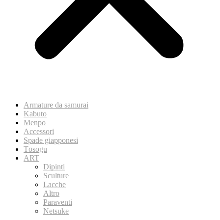
Armature da samurai
Kabuto
Menpo
Accessori
Spade giapponesi
Tōsogu
ART
Dipinti
Sculture
Lacche
Altro
Paraventi
Netsuke