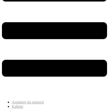
Armature da samurai
Kabuto