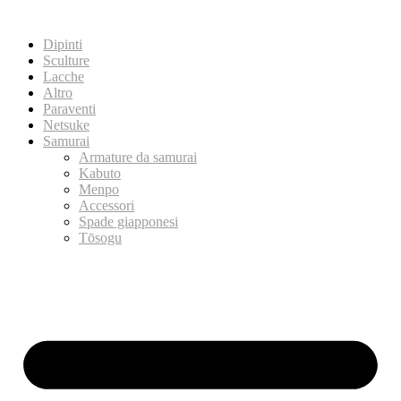
Dipinti
Sculture
Lacche
Altro
Paraventi
Netsuke
Samurai
Armature da samurai
Kabuto
Menpo
Accessori
Spade giapponesi
Tōsogu