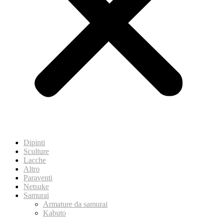
Dipinti
Sculture
Lacche
Altro
Paraventi
Netsuke
Samurai
Armature da samurai
Kabuto