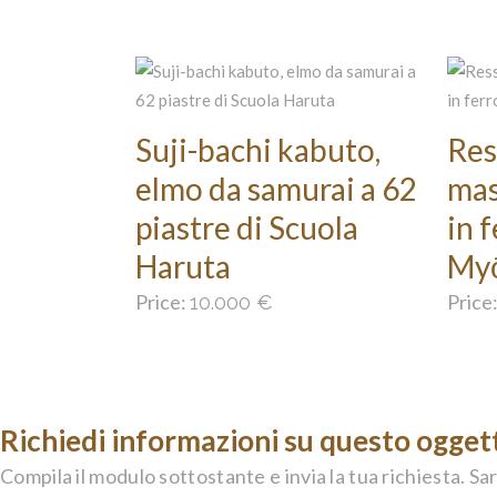
Suji-bachi kabuto,
Res
elmo da samurai a 62
mas
piastre di Scuola
in 
Haruta
My
Price:
Price
10.000
€
Richiedi informazioni su questo ogget
Compila il modulo sottostante e invia la tua richiesta. Sar