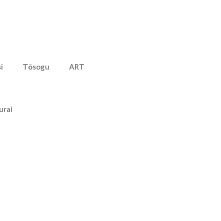
i
Tōsogu
ART
urai