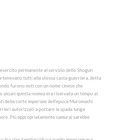
 esercito permanente al servizio dello Shogun
rtenevano tutti alla stessa casta guerriera, detta
mondo furono noti con un nome cinese che
o alcuni questa nomea era riservata un tempo ai
ati della corte imperiale dell’epoca Muromachi
rieri autorizzati a portare la spada lunga
signore. Più appropriatamente samurai sarebbe
fra clan familiari (di cui quello imperiale era