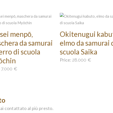
sei menpō,
Okitenugui kabu
chera da samurai
elmo da samurai 
ferro di scuola
scuola Saika
ōchin
Price:
28.000
€
:
7.000
€
to
ai contattato al più presto.