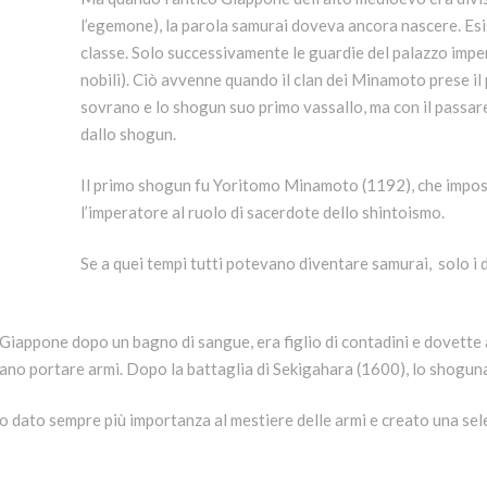
l’egemone), la parola samurai doveva ancora nascere. Esi
classe. Solo successivamente le guardie del palazzo imper
nobili). Ciò avvenne quando il clan dei Minamoto prese il 
sovrano e lo shogun suo primo vassallo, ma con il passar
dallo shogun.
Il primo shogun fu Yoritomo Minamoto (1192), che impose
l’imperatore al ruolo di sacerdote dello shintoismo.
Se a quei tempi tutti potevano diventare samurai, solo i
Giappone dopo un bagno di sangue, era figlio di contadini e dovette 
vano portare armi. Dopo la battaglia di Sekigahara (1600), lo shogun
dato sempre più importanza al mestiere delle armi e creato una selez