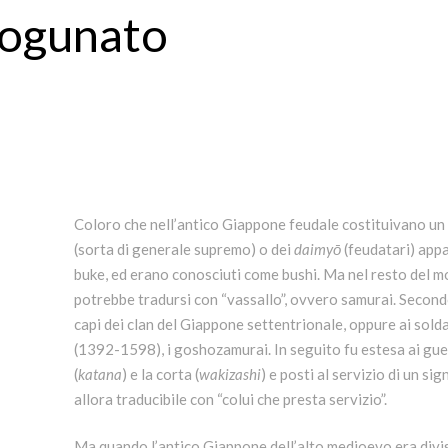
shogunato
Coloro che nell’antico Giappone feudale costituivano un
(sorta di generale supremo) o dei
daimyō
(feudatari) appa
buke, ed erano conosciuti come bushi. Ma nel resto del 
potrebbe tradursi con “vassallo”, ovvero samurai. Second
capi dei clan del Giappone settentrionale, oppure ai sold
(1392-1598), i goshozamurai. In seguito fu estesa ai guer
(
katana
) e la corta (
wakizashi
) e posti al servizio di un 
allora traducibile con “colui che presta servizio”.
Ma quando l’antico Giappone dell’alto medioevo era diviso 