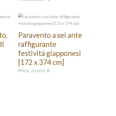
to,
Paravento a sei ante
di
raffigurante
festività giapponesi
[172 x 374 cm]
Price:
20.000
€