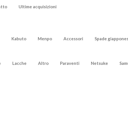
atto
Ultime acquisizioni
Kabuto
Menpo
Accessori
Spade giappones
e
Lacche
Altro
Paraventi
Netsuke
Sam