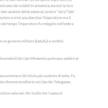
stevano dei soldati in armatura, ma non la loro
iale saranno dette samurai, ovvero “servi” (dei
potere e creò una diarchia: l’imperatore era il
e del tempo l’imperatore fu relegato nell’ombra
 un governo militare (bakufu) e confinò
 discendenti del clan Minamoto potevano ambire al
accontentarsi del titolo più modesto di
taiko
. Fu
ato divenne ereditario nel clan dei Tokugawa.
ione naturale. Ne risultò che i samurai