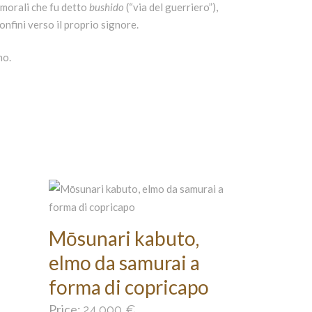
i morali che fu detto
bushido
(“via del guerriero”),
confini verso il proprio signore.
no.
Mōsunari kabuto,
elmo da samurai a
forma di copricapo
Price:
24.000
€