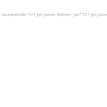
-sku placeholder:"CF7_get_custom_field key='_sku'" "CF7_get_custom