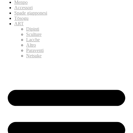
Menpo
Accessori
Spade giapponesi
Tōsogu
ART
Dipinti
Sculture
Lacche
Altro
Paraventi
Netsuke