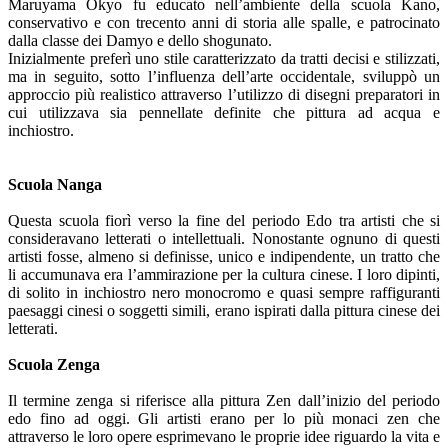
Maruyama Okyo fu educato nell’ambiente della scuola Kano,
conservativo e con trecento anni di storia alle spalle, e patrocinato
dalla classe dei Damyo e dello shogunato.
Inizialmente preferì uno stile caratterizzato da tratti decisi e stilizzati,
ma in seguito, sotto l’influenza dell’arte occidentale, sviluppò un
approccio più realistico attraverso l’utilizzo di disegni preparatori in
cui utilizzava sia pennellate definite che pittura ad acqua e
inchiostro.
Scuola Nanga
Questa scuola fiorì verso la fine del periodo Edo tra artisti che si
consideravano letterati o intellettuali. Nonostante ognuno di questi
artisti fosse, almeno si definisse, unico e indipendente, un tratto che
li accumunava era l’ammirazione per la cultura cinese. I loro dipinti,
di solito in inchiostro nero monocromo e quasi sempre raffiguranti
paesaggi cinesi o soggetti simili, erano ispirati dalla pittura cinese dei
letterati.
Scuola Zenga
Il termine zenga si riferisce alla pittura Zen dall’inizio del periodo
edo fino ad oggi. Gli artisti erano per lo più monaci zen che
attraverso le loro opere esprimevano le proprie idee riguardo la vita e