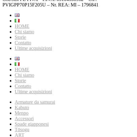
PVIGPP70P15F205U – Nr. REA: MI – 1796841
HOME
Chi siamo
Storie
Contatto
Ultime acquisizioni
HOME
Chi siamo
Storie
Contatto
Ultime acquisizioni
Armature da samurai
Kabuto
Menpo
Accessori
Spade giapponesi
Tōsogu
ART