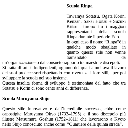
Scuola Rinpa
Tawaraya Sotatsu, Ogata Korin,
Kenzan, Sakai Hoitsu e Suzuki
Kiitsu furono tra i maggiori
rappresentanti della scuola
Rinpa durante il periodo Edo.
In ogni caso il nome “Rinpa”è in
qualche modo sbagliato in
quanto questo stile non venne
tramandato da
un’organizzazione o dal consueto rapporto tra maestri e discepoli.
Si tratta di artisti indipendenti, ognuno dei quali ammirava il lavoro
dei suoi predecessori rispettando con riverenza i loro stili, per poi
sviluppare la scuola nel suo insieme.
Questa insolita forma di sviluppo è testimoniata dal fatto che tra
Sotatsu e Korin ci sono cento anni di differenza.
Scuola Maruyama-Shijo
Questo stile innovativo e dall’incredibile successo, ebbe come
capostipite Maruyama Ōkyo (1733–1795) e il suo discepolo più
illustre Matsumura Goshun (1752–1811) che lavorarono a Kyoto
nello Shijō conosciuto anche come "Quartiere della quinta strada”.