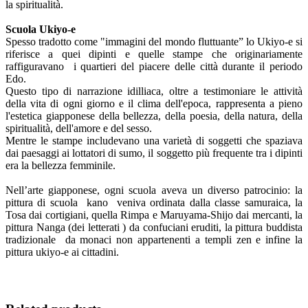
la spiritualità.
Scuola Ukiyo-e
Spesso tradotto come "immagini del mondo fluttuante” lo Ukiyo-e si
riferisce a quei dipinti e quelle stampe che originariamente
raffiguravano i quartieri del piacere delle città durante il periodo
Edo.
Questo tipo di narrazione idilliaca, oltre a testimoniare le attività
della vita di ogni giorno e il clima dell'epoca, rappresenta a pieno
l'estetica giapponese della bellezza, della poesia, della natura, della
spiritualità, dell'amore e del sesso.
Mentre le stampe includevano una varietà di soggetti che spaziava
dai paesaggi ai lottatori di sumo, il soggetto più frequente tra i dipinti
era la bellezza femminile.
Nell’arte giapponese, ogni scuola aveva un diverso patrocinio: la
pittura di scuola kano veniva ordinata dalla classe samuraica, la
Tosa dai cortigiani, quella Rimpa e Maruyama-Shijo dai mercanti, la
pittura Nanga (dei letterati ) da confuciani eruditi, la pittura buddista
tradizionale da monaci non appartenenti a templi zen e infine la
pittura ukiyo-e ai cittadini.