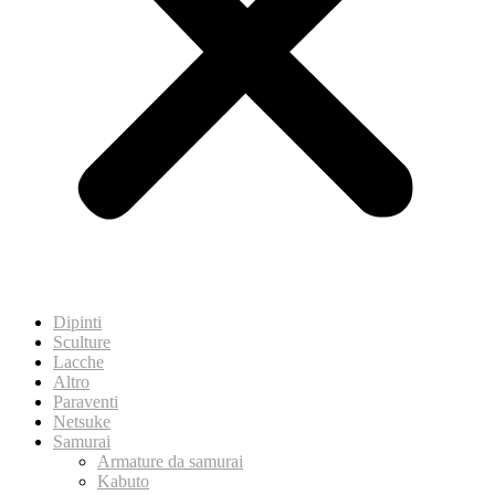
Dipinti
Sculture
Lacche
Altro
Paraventi
Netsuke
Samurai
Armature da samurai
Kabuto