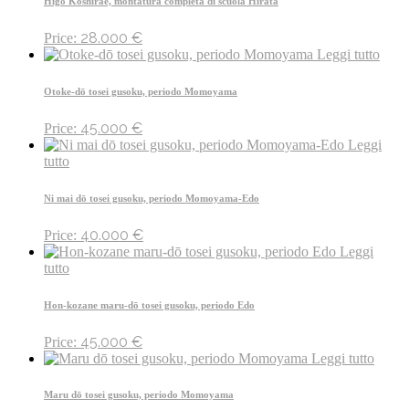
Higo Koshirae, montatura completa di scuola Hirata
28.000
€
Price:
Leggi tutto
Otoke-dō tosei gusoku, periodo Momoyama
45.000
€
Price:
Leggi
tutto
Ni mai dō tosei gusoku, periodo Momoyama-Edo
40.000
€
Price:
Leggi
tutto
Hon-kozane maru-dō tosei gusoku, periodo Edo
45.000
€
Price:
Leggi tutto
Maru dō tosei gusoku, periodo Momoyama