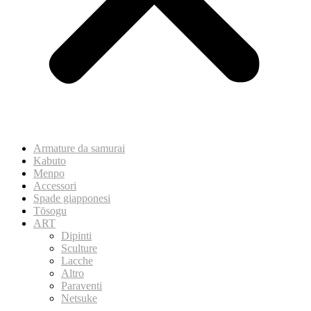
Armature da samurai
Kabuto
Menpo
Accessori
Spade giapponesi
Tōsogu
ART
Dipinti
Sculture
Lacche
Altro
Paraventi
Netsuke