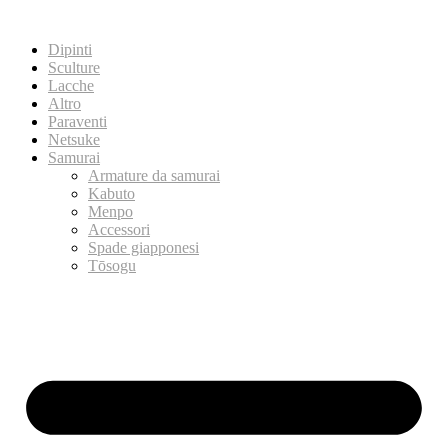
Dipinti
Sculture
Lacche
Altro
Paraventi
Netsuke
Samurai
Armature da samurai
Kabuto
Menpo
Accessori
Spade giapponesi
Tōsogu