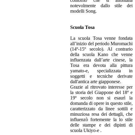
contorno che si allontana
notevolmente dallo stile dei
modelli Song.
Scuola Tosa
La scuola Tosa venne fondata
all’inizio del periodo Muromachi
(14º-15º secolo). Al contrario
della scuola Kano che venne
influenzata dall’arte cinese, la
Tosa era devota alla pittura
yamato-e, specializzata in
soggetti e tecniche derivate
dall'antica arte giapponese.
Grazie al ritrovato interesse per
la storia del Giappone del 18º e
19º secolo non si esaurì la
domanda di opere in questo stile,
caratterizzato da linee sottili e
minuziosa resa dei dettagli, che
influenzò fortemente la lo stile
delle stampe e dei dipinti di
scuola Ukiyo-e .