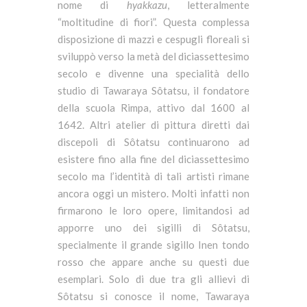
nome di
hyakkazu
, letteralmente
“moltitudine di fiori”. Questa complessa
disposizione di mazzi e cespugli floreali si
sviluppò verso la metà del diciassettesimo
secolo e divenne una specialità dello
studio di Tawaraya Sôtatsu, il fondatore
della scuola Rimpa, attivo dal 1600 al
1642. Altri atelier di pittura diretti dai
discepoli di Sôtatsu continuarono ad
esistere fino alla fine del diciassettesimo
secolo ma l’identità di tali artisti rimane
ancora oggi un mistero. Molti infatti non
firmarono le loro opere, limitandosi ad
apporre uno dei sigilli di Sôtatsu,
specialmente il grande sigillo Inen tondo
rosso che appare anche su questi due
esemplari. Solo di due tra gli allievi di
Sôtatsu si conosce il nome, Tawaraya