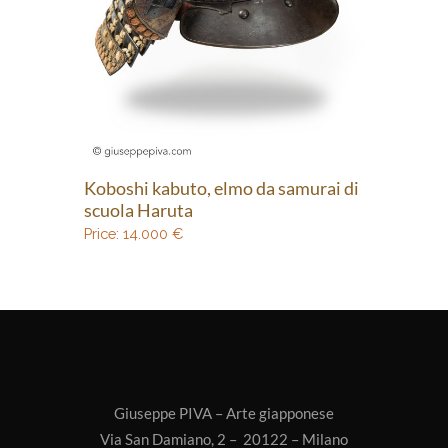
Koboshi kabuto, elmo da samurai di
scuola Haruta
Price:
14.000
€
Giuseppe PIVA – Arte giapponese
Via San Damiano, 2 – 20122 – Milano