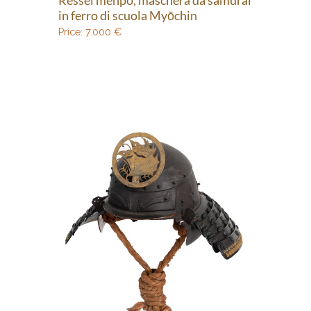
Ressei menpō, maschera da samurai
in ferro di scuola Myōchin
Price:
7.000
€