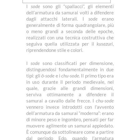
I
sode
sono gli “spallacci”, gli elementi
dell’armatura da samurai volti a difendere
dagli attacchi laterali. I
sode
erano
generalmente di forma quadrangolare, più
o meno grandi a seconda delle epoche,
realizzati con una tecnica costruttiva che
seguiva quella utilizzata per il
kusazuri
,
riprendendone stile e colori.
I
sode
sono classificati per dimensione,
distinguendosi fondamentalmente in due
tipi: gli
ō-sode
e i
chu-sode
. Il primo tipo era
in uso durante il periodo medievale, nel
quale, grazie alle grandi dimensioni,
serviva ottimamente a difendere il
samurai a cavallo dalle frecce. I
chu-sode
vennero invece introdotti con l’avvento
dell’armatura da samurai “moderna”: erano
di minore peso e ingombro, pensati per far
muovere agilmente un samurai appiedato.
È comunque da sottolineare come a partire
dal periodo Edo, quando l’armatura