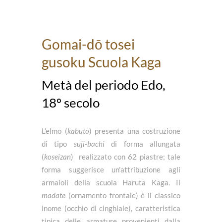
Gomai-dō tosei
gusoku Scuola Kaga
Metà del periodo Edo,
18º secolo
L’elmo (
kabuto
) presenta una costruzione
di tipo
suji-bachi
di forma allungata
(
koseizan
) realizzato con 62 piastre; tale
forma suggerisce un'attribuzione agli
armaioli della scuola Haruta Kaga. Il
madate
(ornamento frontale) è il classico
inome (occhio di cinghiale), caratteristica
tipica delle armature provenienti dalla