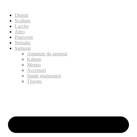
Dipinti
Sculture
Lacche
Altro
Paraventi
Netsuke
Samurai
Armature da samurai
Kabuto
Menpo
Accessori
Spade giapponesi
Tōsogu