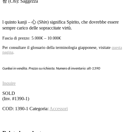
智 (
Chi
): Saggezza
l quinto kanji – 心 (
Shin
) significa Spirito, che dovrebbe essere
sempre carico delle sopraccitate virtù.
Fascia di prezzo: 5.000€ – 10.000€
Per consultare il glossario della terminologia giapponese, visitate
questa
pagina
.
Gunbai in vendita. Prezzo su richiesta. Numero di inventario: alt-1390
Inquire
SOLD
(Inv. #1390-1)
COD:
1390-1
Categoria:
Accessori