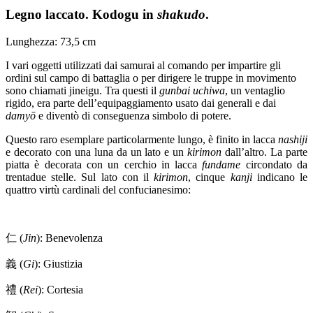
Legno laccato. Kodogu in
shakudo
.
Lunghezza: 73,5 cm
I vari oggetti utilizzati dai samurai al comando per impartire gli
ordini sul campo di battaglia o per dirigere le truppe in movimento
sono chiamati jineigu. Tra questi il
gunbai
uchiwa
, un ventaglio
rigido, era parte dell’equipaggiamento usato dai generali e dai
damyō
e diventò di conseguenza simbolo di potere.
Questo raro esemplare particolarmente lungo, è finito in lacca
nashiji
e decorato con una luna da un lato e un
kirimon
dall’altro. La parte
piatta è decorata con un cerchio in lacca
fundame
circondato da
trentadue stelle. Sul lato con il
kirimon
, cinque
kanji
indicano le
quattro virtù cardinali del confucianesimo:
仁 (
Jin
): Benevolenza
義 (
Gi
): Giustizia
禮 (
Rei
): Cortesia