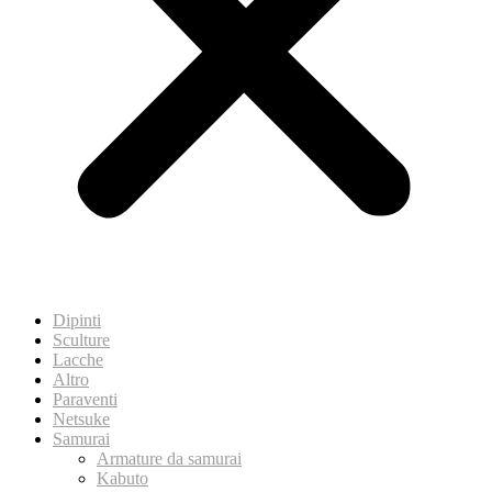
Dipinti
Sculture
Lacche
Altro
Paraventi
Netsuke
Samurai
Armature da samurai
Kabuto