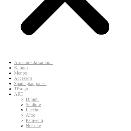
Armature da samurai
Kabuto
Menpo
Accessori
Spade giapponesi
Tōsogu
ART
Dipinti
Sculture
Lacche
Altro
Paraventi
Netsuke