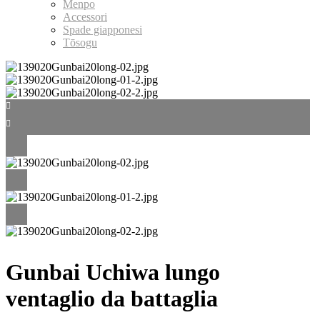
Menpo
Accessori
Spade giapponesi
Tōsogu
Gunbai Uchiwa lungo
ventaglio da battaglia