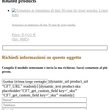
Related products
Leggi
tutto
Armatura in miniatura di tipo Ni-mai do tosei gusoku
8.500
€
Price:
(Inv. #685)
Richiedi informazioni su questo oggetto
Compila il modulo sottostante e invia la tua richiesta. Sarai contattato al più
presto.
[dynamic_url product_url
"CF7_URL" readonly] [dynamic_text product-sku
placeholder:"CF7_get_custom_field key='_sku'"
"CF7_get_custom_field key='_sku'" readonly]