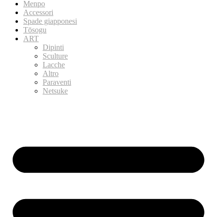
Menpo
Accessori
Spade giapponesi
Tōsogu
ART
Dipinti
Sculture
Lacche
Altro
Paraventi
Netsuke