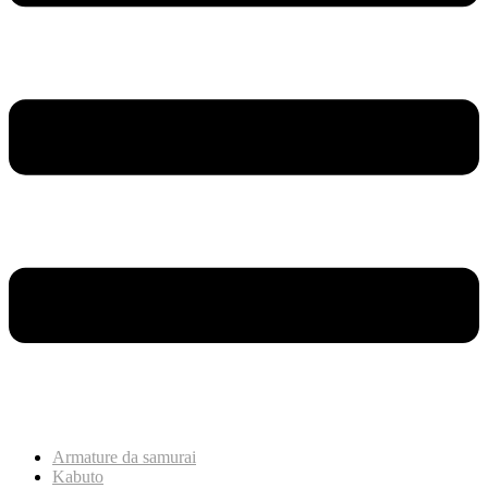
Armature da samurai
Kabuto