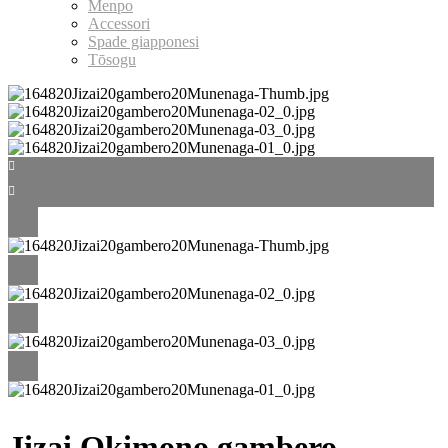
Menpo
Accessori
Spade giapponesi
Tōsogu
Jizai Okimono gambero