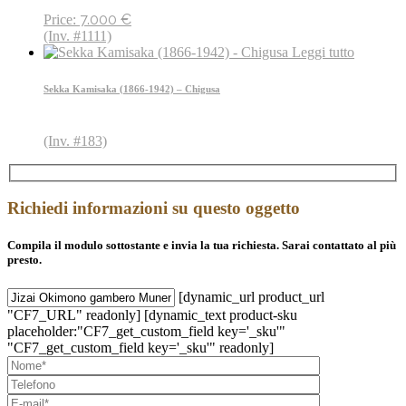
7.000
€
Price:
(Inv. #1111)
Leggi tutto
Sekka Kamisaka (1866-1942) – Chigusa
(Inv. #183)
Richiedi informazioni su questo oggetto
Compila il modulo sottostante e invia la tua richiesta. Sarai contattato al più
presto.
[dynamic_url product_url
"CF7_URL" readonly] [dynamic_text product-sku
placeholder:"CF7_get_custom_field key='_sku'"
"CF7_get_custom_field key='_sku'" readonly]