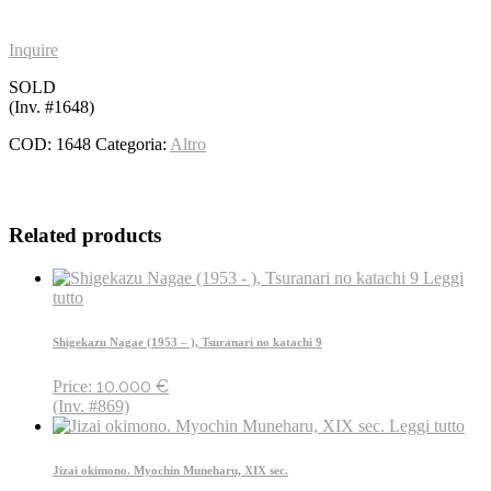
Inquire
SOLD
(Inv. #1648)
COD:
1648
Categoria:
Altro
Related products
Leggi
tutto
Shigekazu Nagae (1953 – ), Tsuranari no katachi 9
10.000
€
Price:
(Inv. #869)
Leggi tutto
Jizai okimono. Myochin Muneharu, XIX sec.