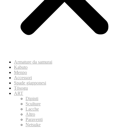
Armature da samurai
Kabuto
Menpo
Accessori
Spade giapponesi
Tōsogu
ART
Dipinti
Sculture
Lacche
Altro
Paraventi
Netsuke