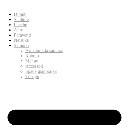
Dipinti
Sculture
Lacche
Altro
Paraventi
Netsuke
Samurai
Armature da samurai
Kabuto
Menpo
Accessori
Spade giapponesi
Tōsogu