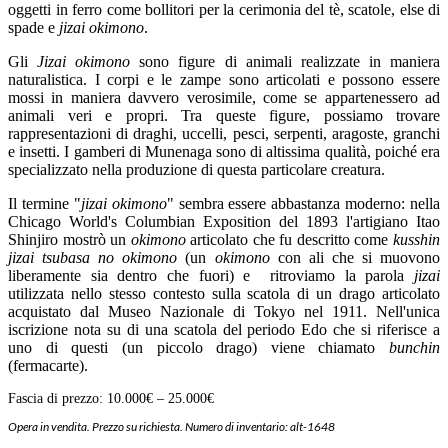
oggetti in ferro come bollitori per la cerimonia del tè, scatole, else di
spade e
jizai
okimono
.
Gli
Jizai
okimono
sono figure di animali realizzate in maniera
naturalistica. I corpi e le zampe sono articolati e possono essere
mossi in maniera davvero verosimile, come se appartenessero ad
animali veri e propri. Tra queste figure, possiamo trovare
rappresentazioni di draghi, uccelli, pesci, serpenti, aragoste, granchi
e insetti. I gamberi di Munenaga sono di altissima qualità, poiché era
specializzato nella produzione di questa particolare creatura.
Il termine "
jizai
okimono
" sembra essere abbastanza moderno: nella
Chicago World's Columbian Exposition del 1893 l'artigiano Itao
Shinjiro mostrò un
okimono
articolato che fu descritto come
kusshin
jizai
tsubasa
no
okimono
(un
okimono
con ali che si muovono
liberamente sia dentro che fuori) e ritroviamo la parola
jizai
utilizzata nello stesso contesto sulla scatola di un drago articolato
acquistato dal Museo Nazionale di Tokyo nel 1911. Nell'unica
iscrizione nota su di una scatola del periodo Edo che si riferisce a
uno di questi (un piccolo drago) viene chiamato
bunchin
(fermacarte).
Fascia di prezzo: 10.000€ – 25.000€
Opera in vendita. Prezzo su richiesta. Numero di inventario: alt-1648