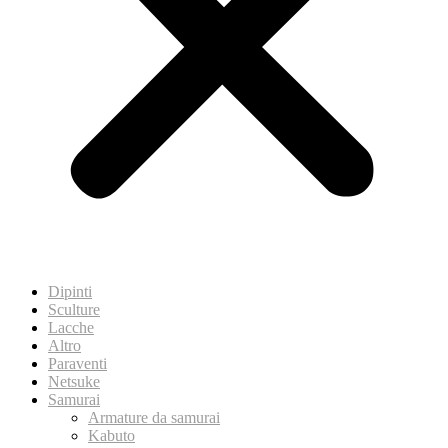
Dipinti
Sculture
Lacche
Altro
Paraventi
Netsuke
Samurai
Armature da samurai
Kabuto