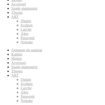
Accessori
Spade giapponesi
Tōsogu
ART
Dipinti
Sculture
Lacche
Altro
Paraventi
Netsuke
Armature da samurai
Kabuto
Menpo
Accessori
Spade giapponesi
Tōsogu
ART
Dipinti
Sculture
Lacche
Altro
Paraventi
Netsuke