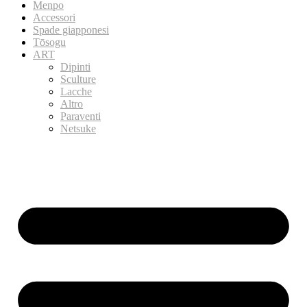
Menpo
Accessori
Spade giapponesi
Tōsogu
ART
Dipinti
Sculture
Lacche
Altro
Paraventi
Netsuke