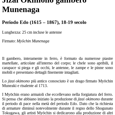
Munenaga
Periodo Edo (1615 – 1867), 18-19 secolo
Lunghezza: 25 cm incluse le antenne
Firmato:
Myōchin Munenaga
Il gambero, interamente in ferro, è formato da numerose piastre
martellate, articolate all'interno del corpo; le chele sono apribili, il
carapace si piega e gli occhi, le antenne, le zampe e le pinne sono
mobili e presentano dettagli finemente intagliati.
Lo
jizai
okimono
più antico conosciuto è un drago firmato Myōchin
Muneaki e risalente al 1713.
I Myōchin erano armaioli che eccellevano nella forgiatura del ferro.
Si pensa che abbiano iniziato la produzione di
jizai
okimono
durante
il periodo di pace nella metà del periodo Edo. Dato che la richiesta
di armature diminuì notevolmente durante il regno dello Shogunato
Tokugawa, gli artisti Myōchin si dedicarono alla produzione di altri