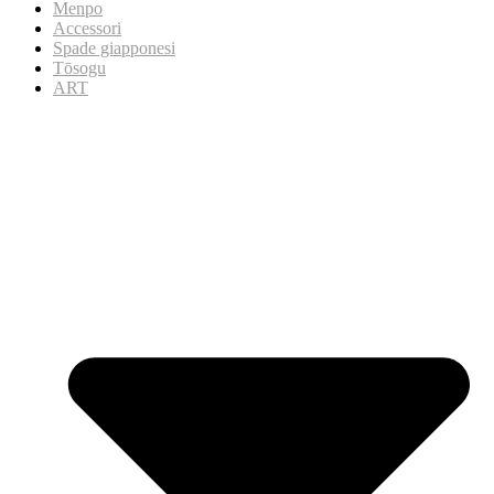
Menpo
Accessori
Spade giapponesi
Tōsogu
ART