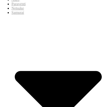
Paraventi
Netsuke
Samurai