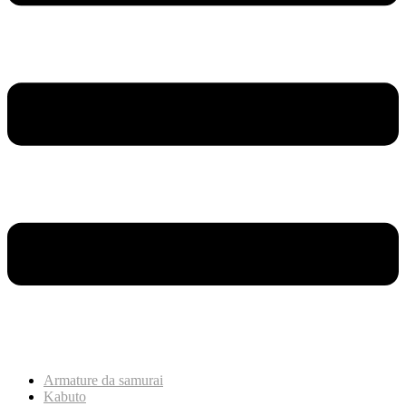
Armature da samurai
Kabuto