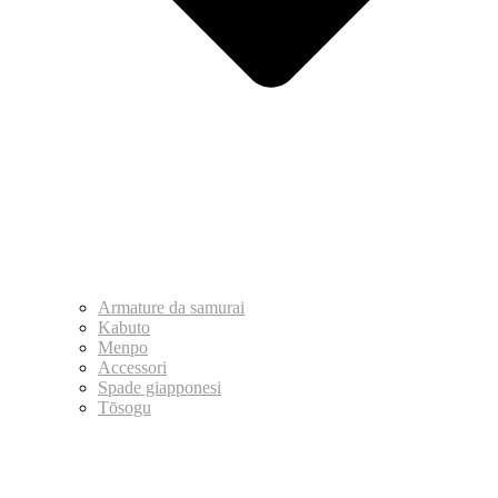
Armature da samurai
Kabuto
Menpo
Accessori
Spade giapponesi
Tōsogu