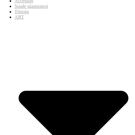
Accessori
Spade giapponesi
Tōsogu
ART