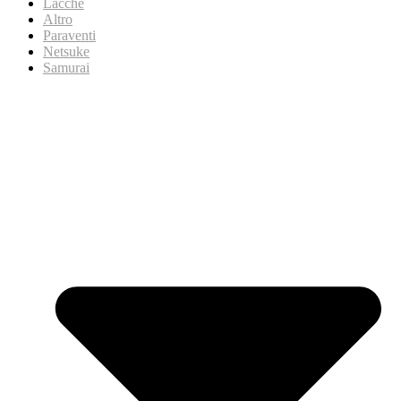
Lacche
Altro
Paraventi
Netsuke
Samurai