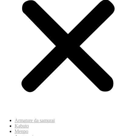
Armature da samurai
Kabuto
Menpo