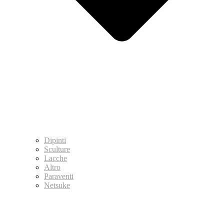
Dipinti
Sculture
Lacche
Altro
Paraventi
Netsuke