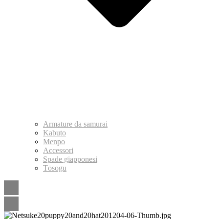
Armature da samurai
Kabuto
Menpo
Accessori
Spade giapponesi
Tōsogu