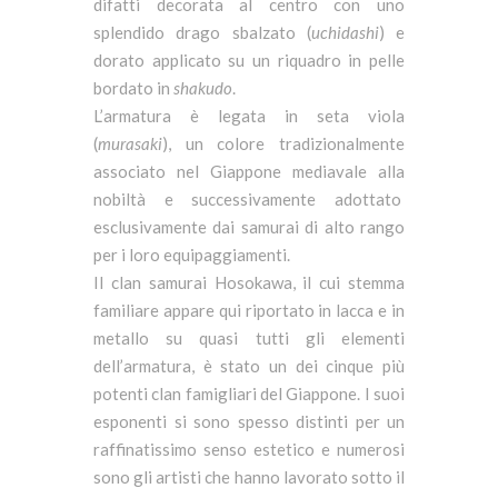
difatti decorata al centro con uno
splendido drago sbalzato (
uchidashi
) e
dorato applicato su un riquadro in pelle
bordato in
shakudo
.
L’armatura è legata in seta viola
(
murasaki
), un colore tradizionalmente
associato nel Giappone mediavale alla
nobiltà e successivamente adottato
esclusivamente dai samurai di alto rango
per i loro equipaggiamenti.
Il clan samurai Hosokawa, il cui stemma
familiare appare qui riportato in lacca e in
metallo su quasi tutti gli elementi
dell’armatura, è stato un dei cinque più
potenti clan famigliari del Giappone. I suoi
esponenti si sono spesso distinti per un
raffinatissimo senso estetico e numerosi
sono gli artisti che hanno lavorato sotto il