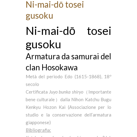
Ni-mai-dō tosei
gusoku
Ni-mai-dō tosei
gusoku
Armatura da samurai del
clan Hosokawa
Metà del periodo Edo (1615-1868), 18º
secolo
Certificata
Juyo bunka shiryo
（Importante
bene culturale）dalla Nihon Katchu Bugu
Kenkyu Hozon Kai (Associazione per lo
studio e la conservazione dell’armatura
giapponese)
Bibliografia: