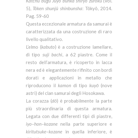
Katchu bugu Juyo bunka shiryo zuroku
(Vol.
5),
Tôken shunjû shinbunsha
: Tôkyô, 2014.
Pag. 59-60
Questa eccezionale armatura da samurai è
caratterizzata da una costruzione di raro
livello qualitativo.
L’elmo (
kabuto
) è a costruzione lamellare,
di tipo
suji
bachi
, a 62 piastre. Come il
resto dell’armatura, è ricoperto in lacca
nera ed è elegantemente rifinito con bordi
dorati e applicazioni in metallo che
riproducono il
kamon
di tipo
kuyō
(nove
astri) del clan samurai degli Hosokawa.
La corazza (
dō
) è probabilmente la parte
più straordinaria di questa armatura.
Legata con due differenti tipi di piastre,
iyo
–
hon
–
kozane
nella parte superiore e
kiritutsuke
–
kozane
in quella inferiore, è