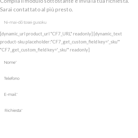
Compila il modulo sottostante e invia la tua richiesta.
Sarai contattato al più presto.
[dynamic_url product_url "CF7_URL" readonly] [dynamic_text
product-sku placeholder:"CF7_get_custom_field key='_sku'"
"CF7_get_custom_field key='_sku'" readonly]