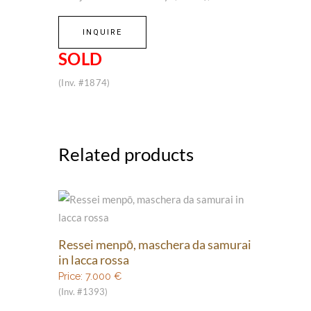
INQUIRE
SOLD
(Inv. #1874)
Related products
Ressei menpō, maschera da samurai
in lacca rossa
Price:
7.000
€
(Inv. #1393)