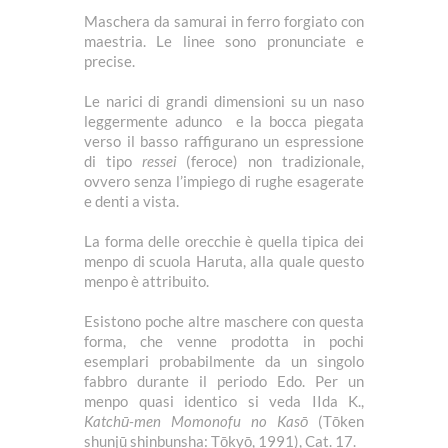
Maschera da samurai in ferro forgiato con
maestria. Le linee sono pronunciate e
precise.
Le narici di grandi dimensioni su un naso
leggermente adunco e la bocca piegata
verso il basso raffigurano un espressione
di tipo
ressei
(feroce) non tradizionale,
ovvero senza l’impiego di rughe esagerate
e denti a vista.
La forma delle orecchie è quella tipica dei
menpo di scuola Haruta, alla quale questo
menpo è attribuito.
Esistono poche altre maschere con questa
forma, che venne prodotta in pochi
esemplari probabilmente da un singolo
fabbro durante il periodo Edo. Per un
menpo quasi identico si veda IIda K.,
Katchū-men Momonofu no Kasō
(Tōken
shunjū shinbunsha: Tōkyō, 1991), Cat. 17.