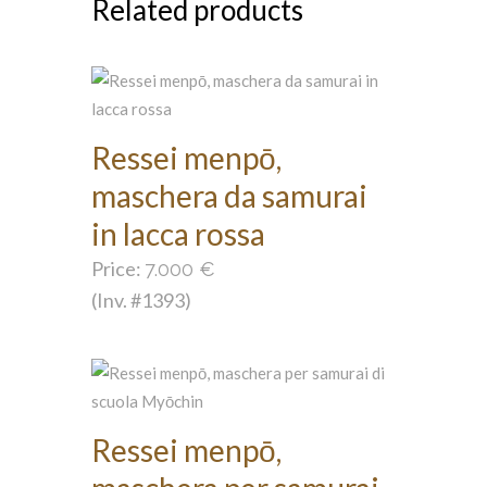
Related products
Ressei menpō,
maschera da samurai
in lacca rossa
Price:
7.000
€
(Inv. #1393)
Ressei menpō,