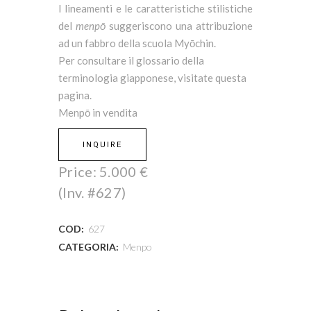
I lineamenti e le caratteristiche stilistiche
del
menpō
suggeriscono una attribuzione
ad un fabbro della scuola Myōchin.
Per consultare il glossario della
terminologia giapponese, visitate
questa
pagina
.
Menpō in vendita
INQUIRE
Price:
5.000
€
(Inv. #627)
COD:
627
CATEGORIA:
Menpo