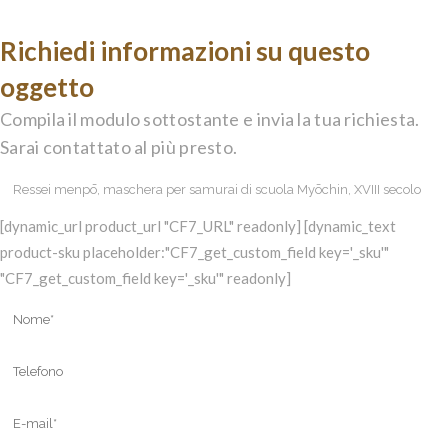
Richiedi informazioni su questo
oggetto
Compila il modulo sottostante e invia la tua richiesta.
Sarai contattato al più presto.
[dynamic_url product_url "CF7_URL" readonly] [dynamic_text
product-sku placeholder:"CF7_get_custom_field key='_sku'"
"CF7_get_custom_field key='_sku'" readonly]