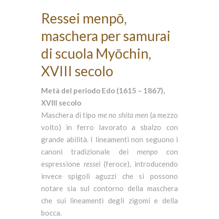
Ressei menpō,
maschera per samurai
di scuola Myōchin,
XVIII secolo
Metà del periodo Edo (1615 – 1867),
XVIII secolo
Maschera di tipo
me no shita men
(a mezzo
volto) in ferro lavorato a sbalzo con
grande abilità. I lineamenti non seguono i
canoni tradizionale dei
menpo
con
espressione
ressei
(feroce), introducendo
invece spigoli aguzzi che si possono
notare sia sul contorno della maschera
che sui lineamenti degli zigomi e della
bocca.