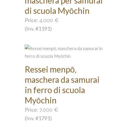
maschera per samurai
di scuola Myōchin
Price:
4.000
€
(Inv. #1191)
Ressei menpō,
maschera da samurai
in ferro di scuola
Myōchin
Price:
7.000
€
(Inv. #1791)