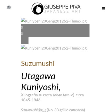
Suzumushi
Utagawa
Kuniyoshi
,
Xilografia su carta (
oban
tate
–
e
) circa
1845-1846
Suzumushi
鈴虫 (No. 38 grillo campana)