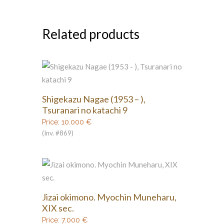
Related products
Shigekazu Nagae (1953 – ),
Tsuranari no katachi 9
Price:
10.000
€
(Inv. #869)
Jizai okimono. Myochin Muneharu,
XIX sec.
Price:
7.000
€