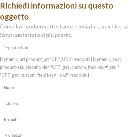
Richiedi informazioni su questo
oggetto
Compila il modulo sottostante e invia la tua richiesta.
Sarai contattato al più presto.
[dynamic_url product_url "CF7_URL" readonly] [dynamic_text
product-sku placeholder:"CF7_get_custom_field key='_sku'"
"CF7_get_custom_field key='_sku'" readonly]