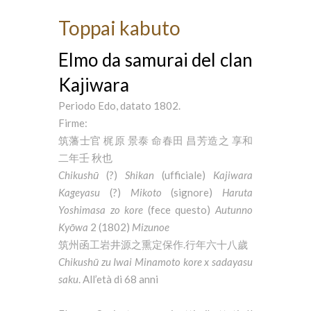
Toppai kabuto
Elmo da samurai del clan
Kajiwara
Periodo Edo, datato 1802.
Firme:
筑藩士官 梶原 景泰 命春田 昌芳造之 享和
二年壬 秋也
Chikushū
(?)
Shikan
(ufficiale)
Kajiwara
Kageyasu
(?)
Mikoto
(signore)
Haruta
Yoshimasa
zo
kore
(fece questo)
Autunno
Kyōwa
2 (1802)
Mizunoe
筑州函工岩井源之熏定保作.行年六十八歲
Chikushū zu Iwai Minamoto kore x sadayasu
saku
. All’età di 68 anni