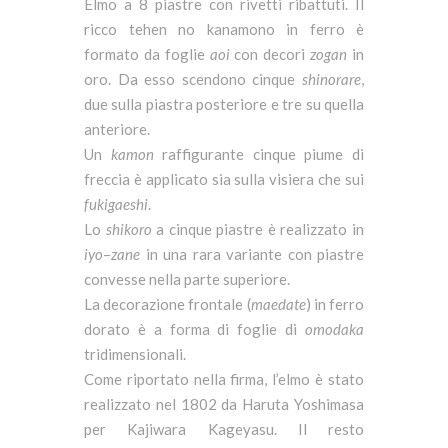
Elmo a 8 piastre con rivetti ribattuti. Il
ricco tehen no kanamono in ferro è
formato da foglie
aoi
con decori
zogan
in
oro. Da esso scendono cinque
shinorare
,
due sulla piastra posteriore e tre su quella
anteriore.
Un
kamon
raffigurante cinque piume di
freccia è applicato sia sulla visiera che sui
fukigaeshi
.
Lo
shikoro
a cinque piastre è realizzato in
iyo
–
zane
in una rara variante con piastre
convesse nella parte superiore.
La decorazione frontale (
maedate
) in ferro
dorato è a forma di foglie di
omodaka
tridimensionali.
Come riportato nella firma, l’elmo è stato
realizzato nel 1802 da Haruta Yoshimasa
per Kajiwara Kageyasu. Il resto