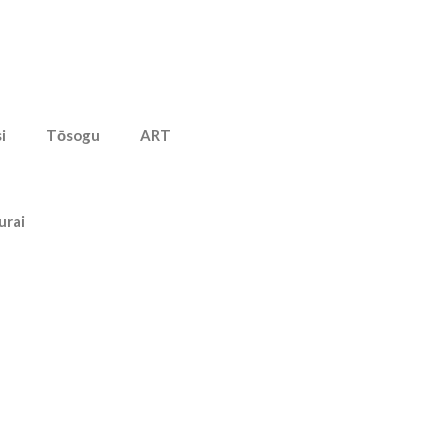
i
Tōsogu
ART
urai