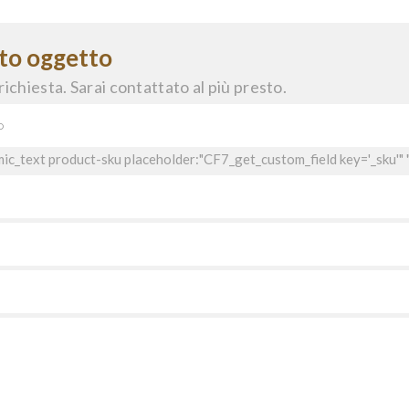
sto oggetto
richiesta. Sarai contattato al più presto.
ic_text product-sku placeholder:"CF7_get_custom_field key='_sku'" 