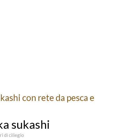
ashi con rete da pesca e
ka sukashi
i di ciliegio