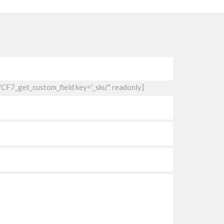
"CF7_get_custom_field key='_sku'" readonly]