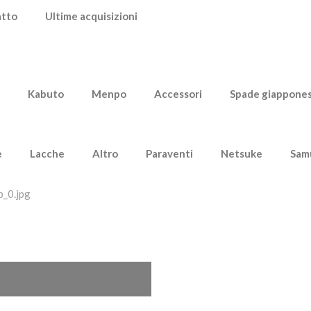
atto
Ultime acquisizioni
Kabuto
Menpo
Accessori
Spade giappones
e
Lacche
Altro
Paraventi
Netsuke
Sam