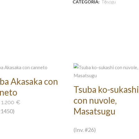
CATEGORIA:
Tōsogu
ba Akasaka con
Tsuba ko-sukashi
neto
con nuvole,
:
1.200
€
Masatsugu
 #1450)
(Inv. #26)