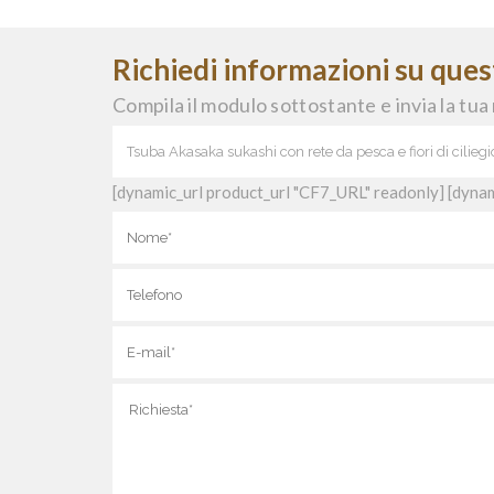
Richiedi informazioni su que
Compila il modulo sottostante e invia la tua 
[dynamic_url product_url "CF7_URL" readonly] [dynam