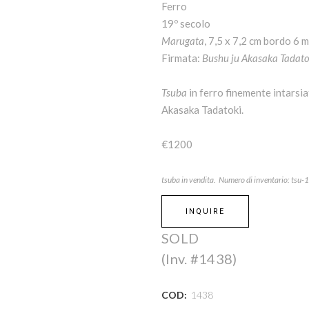
Ferro
19º secolo
Marugata
, 7,5 x 7,2 cm bordo 6 
Firmata:
Bushu ju Akasaka Tadato
Tsuba
in ferro finemente intarsia
Akasaka Tadatoki.
€1200
tsuba in vendita. Numero di inventario: tsu
INQUIRE
SOLD
(Inv. #1438)
COD:
1438