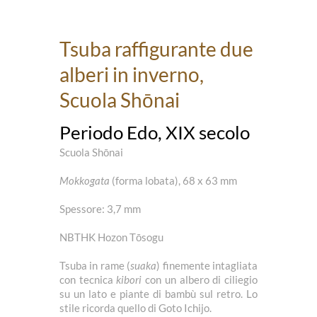
Tsuba raffigurante due
alberi in inverno,
Scuola Shōnai
Periodo Edo, XIX secolo
Scuola Shōnai
Mokkogata
(forma lobata), 68 x 63 mm
Spessore: 3,7 mm
NBTHK Hozon Tōsogu
Tsuba in rame (
suaka
) finemente intagliata
con tecnica
kibori
con un albero di ciliegio
su un lato e piante di bambù sul retro. Lo
stile ricorda quello di Goto Ichijo.