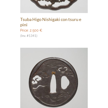
Tsuba Higo Nishigaki con tsuru e
pini
Price:
2.500
€
(Inv. #1341)