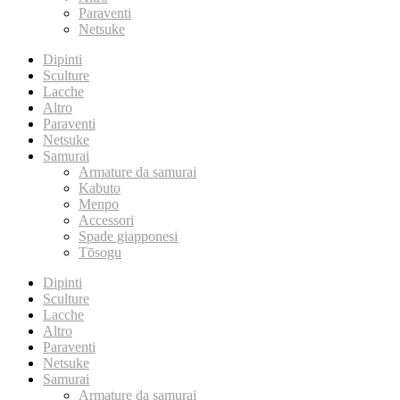
Paraventi
Netsuke
Dipinti
Sculture
Lacche
Altro
Paraventi
Netsuke
Samurai
Armature da samurai
Kabuto
Menpo
Accessori
Spade giapponesi
Tōsogu
Dipinti
Sculture
Lacche
Altro
Paraventi
Netsuke
Samurai
Armature da samurai