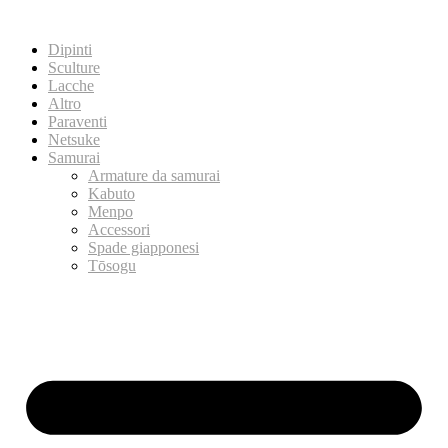
Dipinti
Sculture
Lacche
Altro
Paraventi
Netsuke
Samurai
Armature da samurai
Kabuto
Menpo
Accessori
Spade giapponesi
Tōsogu