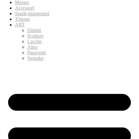
Menpo
Accessori
Spade giapponesi
Tōsogu
ART
Dipinti
Sculture
Lacche
Altro
Paraventi
Netsuke