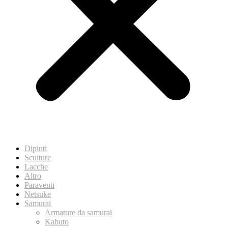
Dipinti
Sculture
Lacche
Altro
Paraventi
Netsuke
Samurai
Armature da samurai
Kabuto