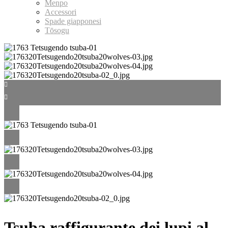
Menpo
Accessori
Spade giapponesi
Tōsogu
Tsuba raffigurante dei lupi al