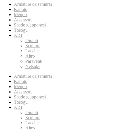
Armature da samurai
Kabuto
Menpo
Accessori
Spade giapponesi
Tōsogu
ART
Dipinti
Sculture
Lacche
Altro
Paraventi
Netsuke
Armature da samurai
Kabuto
Menpo
Accessori
Spade giapponesi
Tōsogu
ART
Dipinti
Sculture
Lacche
Altro