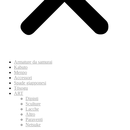
Armature da samurai
Kabuto
Menpo
Accessori
Spade giapponesi
Tōsogu
ART
Dipinti
Sculture
Lacche
Altro
Paraventi
Netsuke