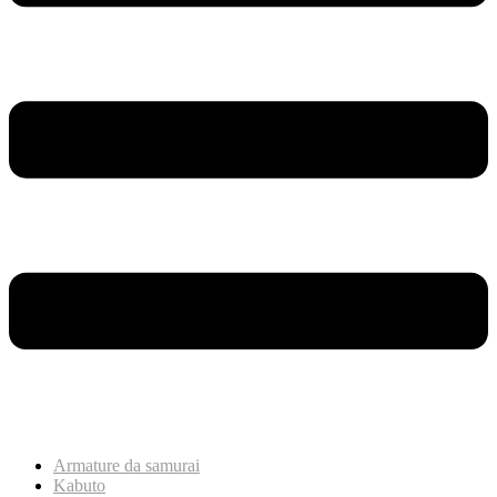
Armature da samurai
Kabuto