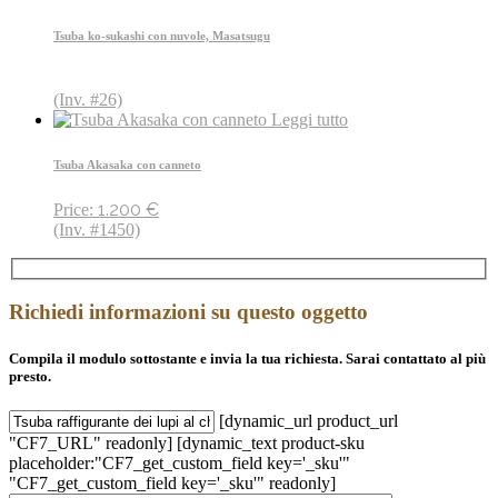
Tsuba ko-sukashi con nuvole, Masatsugu
(Inv. #26)
Leggi tutto
Tsuba Akasaka con canneto
1.200
€
Price:
(Inv. #1450)
Richiedi informazioni su questo oggetto
Compila il modulo sottostante e invia la tua richiesta. Sarai contattato al più
presto.
[dynamic_url product_url
"CF7_URL" readonly] [dynamic_text product-sku
placeholder:"CF7_get_custom_field key='_sku'"
"CF7_get_custom_field key='_sku'" readonly]