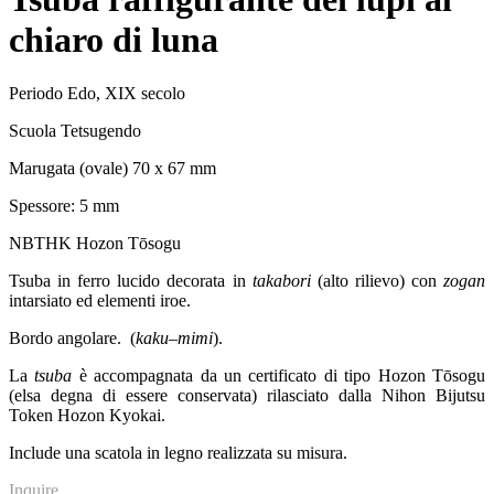
chiaro di luna
Periodo Edo, XIX secolo
Scuola Tetsugendo
Marugata (ovale) 70 x 67 mm
Spessore: 5 mm
NBTHK Hozon Tōsogu
Tsuba in ferro lucido decorata in
takabori
(alto rilievo) con
zogan
intarsiato ed elementi iroe.
Bordo angolare. (
kaku
–
mimi
).
La
tsuba
è accompagnata da un certificato di tipo Hozon Tōsogu
(elsa degna di essere conservata) rilasciato dalla Nihon Bijutsu
Token Hozon Kyokai.
Include una scatola in legno realizzata su misura.
Inquire