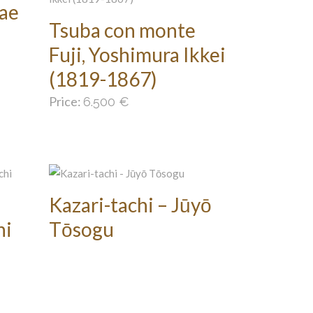
rae
Tsuba con monte
Fuji, Yoshimura Ikkei
(1819-1867)
Price:
6.500
€
Kazari-tachi – Jūyō
hi
Tōsogu