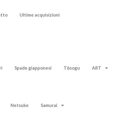
atto
Ultime acquisizioni
ri
Spade giapponesi
Tōsogu
ART
Netsuke
Samurai