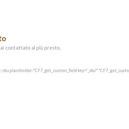
to
ai contattato al più presto.
-sku placeholder:"CF7_get_custom_field key='_sku'" "CF7_get_custom