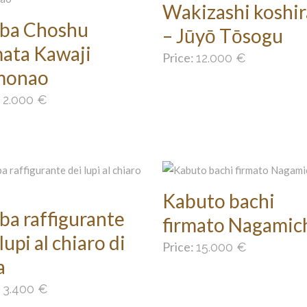
Wakizashi koshi
ba Choshu
– Jūyō Tōsogu
mata Kawaji
Price:
12.000
€
monao
:
2.000
€
Kabuto bachi
ba raffigurante
firmato Nagamic
lupi al chiaro di
Price:
15.000
€
a
:
3.400
€