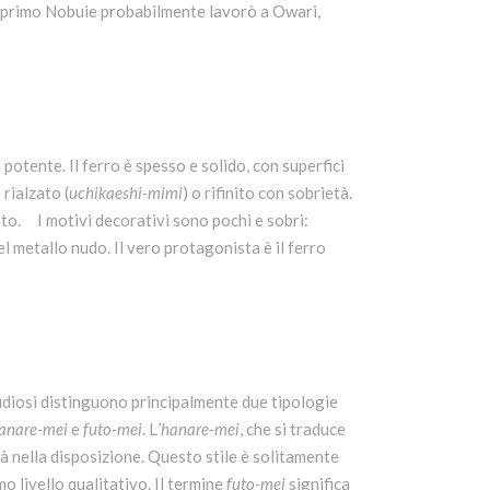
. Il primo Nobuie probabilmente lavorò a Owari,
otente. Il ferro è spesso e solido, con superfici
rialzato (
uchikaeshi-mimi
) o rifinito con sobrietà.
oto. I motivi decorativi sono pochi e sobri:
l metallo nudo. Il vero protagonista è il ferro
studiosi distinguono principalmente due tipologie
anare-mei
e
futo-mei
. L
’hanare-mei
, che si traduce
tà nella disposizione. Questo stile è solitamente
o livello qualitativo. Il termine
futo-mei
significa