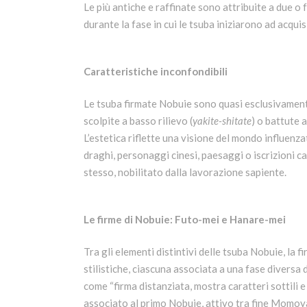
Le più antiche e raffinate sono attribuite a due o 
durante la fase in cui le tsuba iniziarono ad acqui
Caratteristiche inconfondibili
Le tsuba firmate Nobuie sono quasi esclusivamente
scolpite a basso rilievo (
yakite-shitate
) o battute 
L’estetica riflette una visione del mondo influenz
draghi, personaggi cinesi, paesaggi o iscrizioni ca
stesso, nobilitato dalla lavorazione sapiente.
Le firme di Nobuie: Futo-mei e Hanare-mei
Tra gli elementi distintivi delle tsuba Nobuie, la fi
stilistiche, ciascuna associata a una fase diversa 
come “firma distanziata, mostra caratteri sottili 
associato al primo Nobuie, attivo tra fine Momoyam