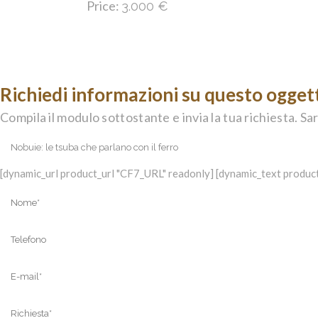
Price:
3.000
€
Richiedi informazioni su questo ogget
Compila il modulo sottostante e invia la tua richiesta. Sar
[dynamic_url product_url "CF7_URL" readonly] [dynamic_text product