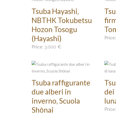
Tsuba Hayashi,
Tsu
NBTHK Tokubetsu
fir
Hozon Tosogu
To
(Hayashi)
Price
Price:
3.000
€
Tsuba raffigurante
Tsu
due alberi in
dei 
inverno, Scuola
lun
Shōnai
Price