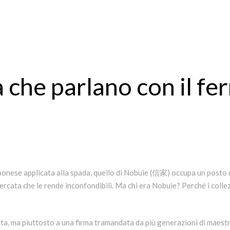
 che parlano con il fe
apponese applicata alla spada, quello di Nobuie (信家) occupa un posto 
icercata che le rende inconfondibili. Ma chi era Nobuie? Perché i collez
ista, ma piuttosto a una firma tramandata da più generazioni di maest