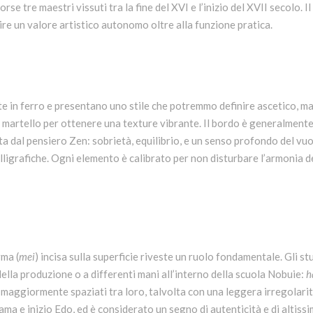
forse tre maestri vissuti tra la fine del XVI e l’inizio del XVII secolo
sire un valore artistico autonomo oltre alla funzione pratica.
 in ferro e presentano uno stile che potremmo definire ascetico, ma p
a martello per ottenere una texture vibrante. Il bordo è generalmente 
ata dal pensiero Zen: sobrietà, equilibrio, e un senso profondo del vu
lligrafiche. Ogni elemento è calibrato per non disturbare l’armonia de
rma (
mei
) incisa sulla superficie riveste un ruolo fondamentale. Gli 
della produzione o a differenti mani all’interno della scuola Nobuie:
h
e maggiormente spaziati tra loro, talvolta con una leggera irregolari
a e inizio Edo, ed è considerato un segno di autenticità e di altissim