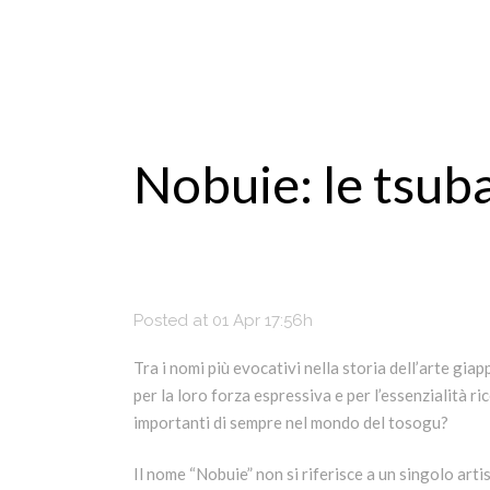
Nobuie: le tsuba
Posted at 01 Apr 17:56h
Tra i nomi più evocativi nella storia dell’arte gi
per la loro forza espressiva e per l’essenzialità r
importanti di sempre nel mondo del tosogu?
Il nome “Nobuie” non si riferisce a un singolo art